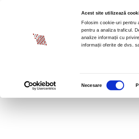
Acest site utilizează cook
DESPRE BIA
PROM
Folosim cookie-uri pentru a 
pentru a analiza traficul. 
analize informații cu privir
informații oferite de dvs. sa
Selecția
Necesare
P
consimțământului
PIATA MUNCII IN 201