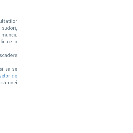
ltatilor
 sudori,
 muncii.
din ce in
n scadere
si sa se
selor de
pra unei