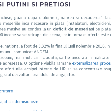
I PUTINI SI PRETIOSI
inchise, goana dupa diplome („marirea si decaderea” facu
 meseriile inca necesare in piata (instalatori, electricieni,
rarea masiva au condus la un
deficit de meseriasi
pe piata
’90 incepe sa se retraga din scena, iar in urma ei oferta este 
vel national a fost de 3,32% la finalul lunii noiembrie 2018, i
form unui comunicat ANOFM.
trebuie, mai mult ca niciodata, sa fie ancorati in realitate 
 se adreseaza. O optiune viabila ramane
externalizarea proce
ce eforturile echipei interne de HR sa se concentreze asu
 si al dezvoltarii brandului de angajator.
ecrutare
ajati sa demisioneze