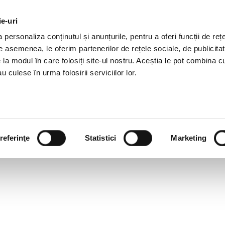
ie-uri
OTII HR
SERVICII
JOBURI
REFERINTE
R
personaliza conținutul și anunțurile, pentru a oferi funcții de rețe
De asemenea, le oferim partenerilor de rețele sociale, de publicitat
e la modul în care folosiți site-ul nostru. Aceștia le pot combina c
u culese în urma folosirii serviciilor lor.
referinţe
Statistici
Marketing
9: INFRUNTA PROVOCARILE