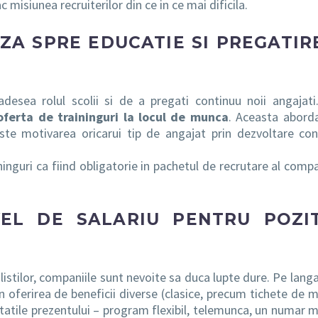
c misiunea recruiterilor din ce in ce mai dificila.
ZA SPRE EDUCATIE SI PREGATIRE
desea rolul scolii si de a pregati continuu noii angajati.
oferta de traininguri la locul de munca
. Aceasta abord
ste motivarea oricarui tip de angajat prin dezvoltare con
inguri ca fiind obligatorie in pachetul de recrutare al compan
EL DE SALARIU PENTRU POZIT
listilor, companiile sunt nevoite sa duca lupte dure. Pe langa
n oferirea de beneficii diverse (clasice, precum tichete de 
atile prezentului – program flexibil, telemunca, un numar 