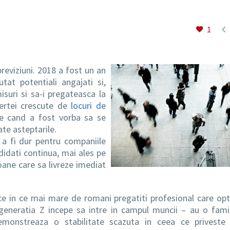

1
previziuni. 2018 a fost un an
utat potentiali angajati si,
suri si sa-i pregateasca la
fertei crescute de
locuri de
se cand a fost vorba sa se
te asteptarile.
a fi dur pentru companiile
didati continua, mai ales pe
ane care sa livreze imediat
ce in ce mai mare de romani pregatiti profesional care op
(generatia Z incepe sa intre in campul muncii – au o famil
emonstreaza o stabilitate scazuta in ceea ce priveste r