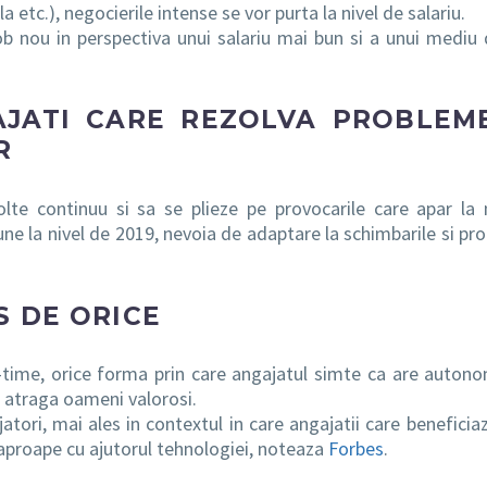
etc.), negocierile intense se vor purta la nivel de salariu.
b nou in perspectiva unui salariu mai bun si a unui mediu 
AJATI CARE REZOLVA PROBLEM
R
olte continuu si sa se plieze pe provocarile care apar la 
une la nivel de 2019, nevoia de adaptare la schimbarile si pr
S DE ORICE
rt-time, orice forma prin care angajatul simte ca are auton
a atraga oameni valorosi.
ori, mai ales in contextul in care angajatii care beneficia
eaproape cu ajutorul tehnologiei, noteaza
Forbes
.