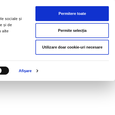
ESURSE HR
BLOG
CONTACT
RO
Permitere toate
le sociale și
e și de
Permite selecția
u alte
Utilizare doar cookie-uri necesare
Afişare
!