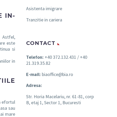
Asistenta imigrare
 IN-
Tranzitie in cariera
 Astfel,
are este
CONTACT
tinua si
Telefon:
+40 372.132.431 / +40
iilor in
21.319.35.82
E-mail:
biaoffice@bia.ro
IILE
Adresa:
Str. Horia Macelariu, nr. 61-81, corp
 efortul
B, etaj 1, Sector 1, Bucuresti
masa sau
mai mare