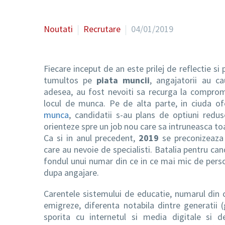
Noutati
Recrutare
04/01/2019
Fiecare inceput de an este prilej de reflectie si 
tumultos pe
piata muncii
, angajatorii au ca
adesea, au fost nevoiti sa recurga la compromi
locul de munca. Pe de alta parte, in ciuda o
munca
, candidatii s-au plans de optiuni redu
orienteze spre un job nou care sa intruneasca toa
Ca si in anul precedent,
2019
se preconizeaza 
care au nevoie de specialisti. Batalia pentru can
fondul unui numar din ce in ce mai mic de perso
dupa angajare.
Carentele sistemului de educatie, numarul din 
emigreze, diferenta notabila dintre generatii 
sporita cu internetul si media digitale si d