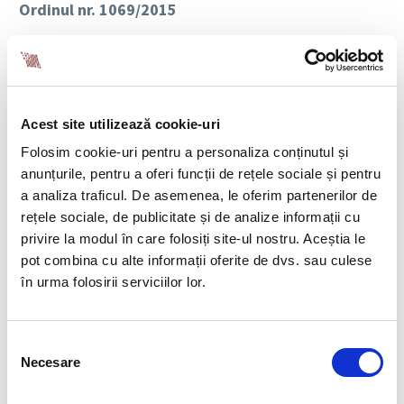
Ordinul nr. 1069/2015
Ordinul nr. 1069 din 22.05.2015, publicat in MO Partea I
nr. 374 din 28.05.2015, pentru stabilirea valorii
nominale indexate a unui tichet de masa pentru
semestrul I al anului 2015, face urmatoarele precizari:
Acest site utilizează cookie-uri
Comentariu
: Pentru semestrul I al anului 2015,
incepand cu luna mai, valoarea nominala a unui tichet
Folosim cookie-uri pentru a personaliza conținutul și
de masa este de 9.41 lei.
anunțurile, pentru a oferi funcții de rețele sociale și pentru
a analiza traficul. De asemenea, le oferim partenerilor de
Ordinul nr. 1070/2015
rețele sociale, de publicitate și de analize informații cu
privire la modul în care folosiți site-ul nostru. Aceștia le
Ordinul nr. 1070 din 22.05.2015, publicat in MO Partea I
pot combina cu alte informații oferite de dvs. sau culese
nr. 373 din 28.05.2015, privind stabilirea valorii sumei
în urma folosirii serviciilor lor.
lunare indexate care se acorda sub forma de tichete
de cresa pentru semestrul I al anului 2015, face
urmatoarele precizari:
Selecția
Necesare
consimțământului
Comentariu
: Pentru semestrul I al anului 2015,
incepand cu luna mai, valoarea sumei lunare care se