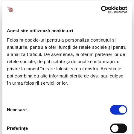
impuse de Ordonanta de urgenta (pe care le vom
enumera mai jos), sunt asigurate in perioada
enuntata anterior in sistemul asigurarilor sociale
de sanatate fara plata contributiei.
Acest site utilizează cookie-uri
CAM – Reducerea cotei contributiei asiguratorii
pentru munca in sensul ca angajatorii vor
Folosim cookie-uri pentru a personaliza conținutul și
datorata in perioada de acordare a facilitatilor
anunțurile, pentru a oferi funcții de rețele sociale și pentru
fiscale doar procentul (din CAM) care se face
a analiza traficul. De asemenea, le oferim partenerilor de
venit la Fondul de garantare pentru plata
rețele sociale, de publicitate și de analize informații cu
creantelor salariale. Reamintim ca din
privire la modul în care folosiți site-ul nostru. Aceștia le
contributia asiguratorie pentru munca incasata
pot combina cu alte informații oferite de dvs. sau culese
la bugetul de stat se distribuie lunar o cota de
în urma folosirii serviciilor lor.
15% , care se face venit la Fondul de garantare
pentru plata creantelor salariale, ca atare
angajatorii vor suporta o cota de contributie de
Selecția
0.3375%.
Necesare
consimțământului
Conditiile impuse de ordonanta de urgenta pentru a
Preferinţe
beneficia de facilitatile fiscale sunt, dupa cum