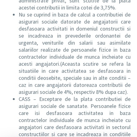
administrate privat, sunt scutite de la plata
acestei contributii in limita cotei de 3,75%.
Nu se cuprind in baza de calcul a contributiei de
asigurari sociale datorate de angajatorii care
desfasoara activitati in domeniul constructii si
se incadreaza in prevederile ordonantei de
urgenta, veniturile din salarii sau asimilate
salariilor realizate de persoanele fizice in baza
contractelor individuale de munca incheiate cu
acesti angajatori.(Aceasta scutire se refera la
situatiile in care activitatea se desfasoara in
conditii deosebite, speciale sau in alte conditii –
caz in care angajatorii datoreaza contributii de
asigurari sociale de 4%, respectiv 8% dupa caz).
CASS – Exceptare de la plata contributiei de
asigurari sociale de sanatate. Persoanele fizice
care isi desfasoara activitatea in baza
contractelor individuale de munca incheiate cu
angajatori care desfasoara activitati in sectorul
constructiilor si care se incadreaza in conditiile