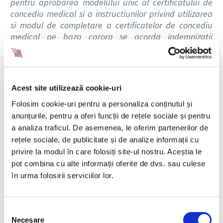
pentru aprobarea modelului unic al certificatului de
concediu medical si a instructiunilor privind utilizarea
si modul de completare a certificatelor de concediu
medical pe baza carora se acorda indemnizatii
asiguratilor din sistemul asigurarilor sociale de
sanatate si din sistemul de asigurare pentru accidente
de munca si boli profesionale,
face urmatoarele
precizari:
Acest site utilizează cookie-uri
Comentariu:
Prezentul Ordin aproba modelul unic al
Folosim cookie-uri pentru a personaliza conținutul și
certificatului de concediu medical si instructiunile de
anunțurile, pentru a oferi funcții de rețele sociale și pentru
utilizare a acestuia. Formularele de certificate de
a analiza traficul. De asemenea, le oferim partenerilor de
concediu medical in formatul in vigoare pana la data
rețele sociale, de publicitate și de analize informații cu
intrarii in vigoare a prezentului ordin se utilizeaza pana
privire la modul în care folosiți site-ul nostru. Aceștia le
la epuizarea stocului existent, dar nu mai tarziu de
pot combina cu alte informații oferite de dvs. sau culese
data de 31 decembrie 2022. Este introdus astfel, în
în urma folosirii serviciilor lor.
certificatul de concediu medical un nou tip de
concediu medical – Concediul pentru ingrjirea unui
bolnav cu afecțiuni oncologice (cod indemnizatie 17)
Selecția
și apare o formă specială a concediului de îngrijire a
Necesare
consimțământului