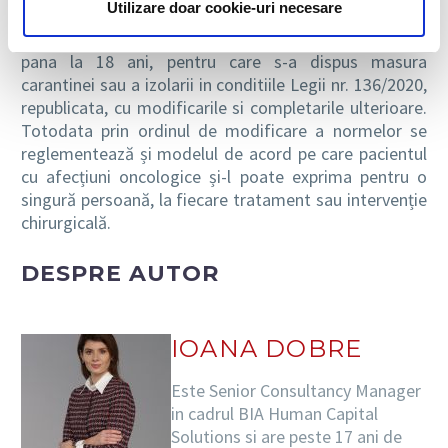
Utilizare doar cookie-uri necesare
izolarii si care au dreptul la concediu si indemnizatie
pentru supravegherea si ingrijirea copilului in varsta de
pana la 18 ani, pentru care s-a dispus masura
carantinei sau a izolarii in conditiile Legii nr. 136/2020,
republicata, cu modificarile si completarile ulterioare.
Totodata prin ordinul de modificare a normelor se
reglementează și modelul de acord pe care pacientul
cu afecțiuni oncologice și-l poate exprima pentru o
singură persoană, la fiecare tratament sau intervenție
chirurgicală.
DESPRE AUTOR
IOANA DOBRE
Este Senior Consultancy Manager
in cadrul BIA Human Capital
Solutions si are peste 17 ani de