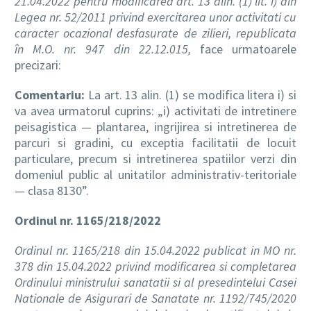
21.04.2022 pentru modificarea art. 13 alin. (1) lit. i) din
Legea nr. 52/2011 privind exercitarea unor activitati cu
caracter ocazional desfasurate de zilieri, republicata
în M.O. nr. 947 din 22.12.015,
face urmatoarele
precizari:
Comentariu:
La art. 13 alin. (1) se modifica litera i) si
va avea urmatorul cuprins: „i) activitati de intretinere
peisagistica — plantarea, ingrijirea si intretinerea de
parcuri si gradini, cu exceptia facilitatii de locuit
particulare, precum si intretinerea spatiilor verzi din
domeniul public al unitatilor administrativ-teritoriale
— clasa 8130”.
Ordinul nr. 1165/218/2022
Ordinul nr. 1165/218 din 15.04.2022 publicat in MO nr.
378 din 15.04.2022 privind modificarea si completarea
Ordinului ministrului sanatatii si al presedintelui Casei
Nationale de Asigurari de Sanatate nr. 1192/745/2020