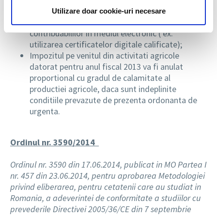
catre organul fiscal prin mijloace electronice de
Utilizare doar cookie-uri necesare
transmitere la distanta si identificarea
contribuabililor in mediul electronic ( ex.
utilizarea certificatelor digitale calificate);
Impozitul pe venitul din activitati agricole
datorat pentru anul fiscal 2013 va fi anulat
proportional cu gradul de calamitate al
productiei agricole, daca sunt indeplinite
conditiile prevazute de prezenta ordonanta de
urgenta.
Ordinul nr. 3590/2014
Ordinul nr. 3590 din 17.06.2014, publicat in MO Partea I
nr. 457 din 23.06.2014, pentru aprobarea Metodologiei
privind eliberarea, pentru cetatenii care au studiat in
Romania, a adeverintei de conformitate a studiilor cu
prevederile Directivei 2005/36/CE din 7 septembrie