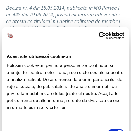
Decizia nr. 4 din 15.05.2014, publicata in MO Partea I
nr. 448 din 19.06.2014, privind eliberarea adeverintei
ce atesta ca titularul nu detine calitatea de membru
al Colegiului Medicilor din Romania,
face urmatoarele
precizari
:
Art. 1 – Absolventii facultatilor de medicina pot obtine,
la cerere, o adeverinta prin care se certifica faptul ca
Acest site utilizează cookie-uri
nu sunt membri ai Colegiului Medicilor din Romania.
Folosim cookie-uri pentru a personaliza conținutul și
anunțurile, pentru a oferi funcții de rețele sociale și pentru
Comentariu
: Prezenta decizie cuprinde: actele
a analiza traficul. De asemenea, le oferim partenerilor de
necesare eliberarii adeverintei, formatul acesteia si
rețele sociale, de publicitate și de analize informații cu
tariful perceput.
privire la modul în care folosiți site-ul nostru. Aceștia le
pot combina cu alte informații oferite de dvs. sau culese
în urma folosirii serviciilor lor.
Ordonanta de urgenta nr. 40/2014
Ordonanta de urgenta nr. 40 din 18.06.2014, publicata
Selecția
in MO Partea I nr. 455 din 23.06.2014, pentru