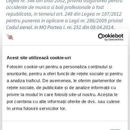
Legea nr. 346 din anul 2002, privind asigurarea pentru
accidente de munca si boli profesionale a fost
republicata, in temeiul art. 248 din Legea nr 187/2012
pentru punerea in aplicare a Legii nr. 286/2009 privind
Codul penal, in MO Partea I, nr. 251 din 08.04.2014,
dandu-se textelor o noua numerotare.
Ordonanta de urgenta nr. 16/2014
Acest site utilizează cookie-uri
Ordonanta de urgenta nr. 16 din 09.04.2014, publicata
in MO Partea I nr. 266 din 10.04.2014, privind
Folosim cookie-uri pentru a personaliza conținutul și
modificarea si completarea Legii educatiei nationale
anunțurile, pentru a oferi funcții de rețele sociale și pentru
nr. 1/2011
, face urmatoarele precizari:
a analiza traficul. De asemenea, le oferim partenerilor de
rețele sociale, de publicitate și de analize informații cu
Art. 253 – (1) Cadrele didactice calificate, care au
privire la modul în care folosiți site-ul nostru. Aceștia le
obtinut nota/media de cel putin 7 la un concurs
pot combina cu alte informații oferite de dvs. sau culese
national unic de titularizare in invatamantul
în urma folosirii serviciilor lor.
preuniversitar in ultimii 6 ani si care sunt angajate cu
contract individual de munca pe perioada
determinata, pot fi repartizate, in sedinta publica
Selecția