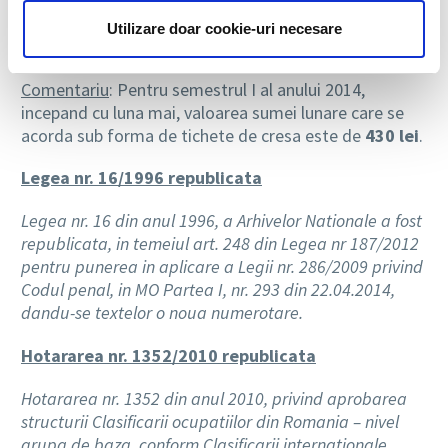
lunare indexate care se acorda sub forma de tichete
de cresa pentru semestrul I al anului 2014
, face
Utilizare doar cookie-uri necesare
urmatoarele precizari:
Comentariu
: Pentru semestrul I al anului 2014,
incepand cu luna mai, valoarea sumei lunare care se
acorda sub forma de tichete de cresa este de
430 lei
.
Legea nr. 16/1996 republicata
Legea nr. 16 din anul 1996, a Arhivelor Nationale a fost
republicata, in temeiul art. 248 din Legea nr 187/2012
pentru punerea in aplicare a Legii nr. 286/2009 privind
Codul penal, in MO Partea I, nr. 293 din 22.04.2014,
dandu-se textelor o noua numerotare.
Hotararea nr. 1352/2010 republicata
Hotararea nr. 1352 din anul 2010, privind aprobarea
structurii Clasificarii ocupatiilor din Romania – nivel
grupa de baza, conform Clasificarii internationale