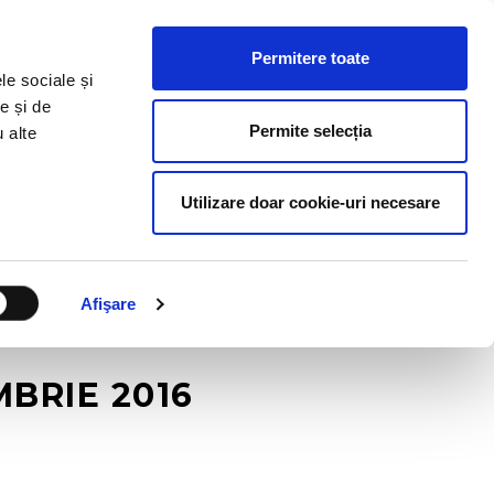
ESURSE HR
BLOG
CONTACT
RO
Permitere toate
le sociale și
e și de
Permite selecția
u alte
Utilizare doar cookie-uri necesare
Afişare
MBRIE 2016