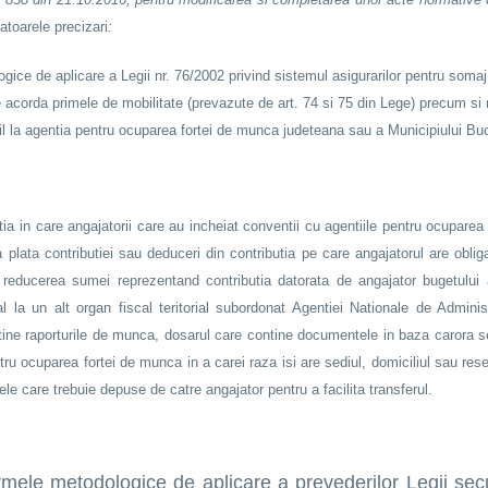
atoarele precizari
:
gice de aplicare a Legii nr. 76/2002 privind sistemul asigurarilor pentru soma
 acorda primele de mobilitate (prevazute de art. 74 si 75 din Lege) precum si m
l la agentia pentru ocuparea fortei de munca judeteana sau a Municipiului Buc
ia in care angajatorii care au incheiat conventii cu agentiile pentru ocuparea 
a plata contributiei sau deduceri din contributia pe care angajatorul are oblig
e reducerea sumei reprezentand contributia datorata de angajator bugetului
scal la un alt organ fiscal teritorial subordonat Agentiei Nationale de Admi
ntine raporturile de munca, dosarul care contine documentele in baza carora s
ntru ocuparea fortei de munca in a carei raza isi are sediul, domiciliul sau re
le care trebuie depuse de catre angajator pentru a facilita transferul.
ele metodologice de aplicare a prevederilor Legii secur