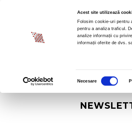
Acest site utilizează cook
DESPRE BIA
PROM
Folosim cookie-uri pentru a 
pentru a analiza traficul. 
analize informații cu privir
informații oferite de dvs. sa
Selecția
Necesare
P
consimțământului
NEWSLETTE