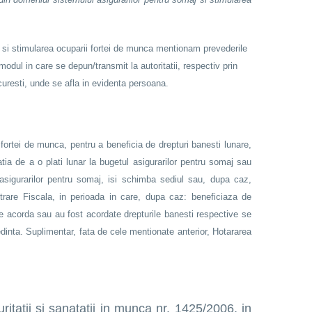
j si stimularea ocuparii fortei de munca mentionam prevederile
odul in care se depun/transmit la autoritatii, respectiv prin
uresti, unde se afla in evidenta persoana.
fortei de munca, pentru a beneficia de drepturi banesti lunare,
atia de a o plati lunar la bugetul asigurarilor pentru somaj sau
 asigurarilor pentru somaj, isi schimba sediul sau, dupa caz,
nistrare Fiscala, in perioada in care, dupa caz: beneficiaza de
e acorda sau au fost acordate drepturile banesti respective se
sedinta. Suplimentar, fata de cele mentionate anterior, Hotararea
itatii si sanatatii in munca nr. 1425/2006, in