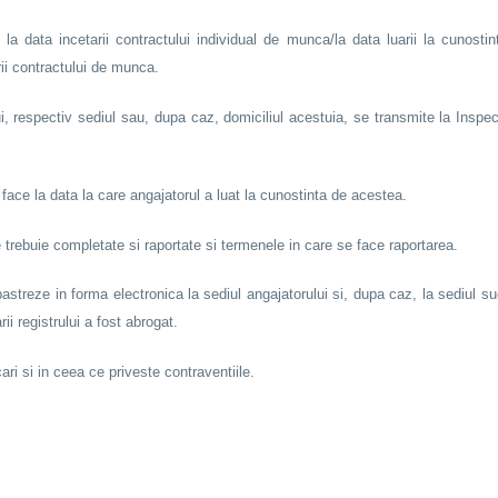
u la data incetarii contractului individual de munca/la data luarii la cunos
rii contractului de munca.
ui, respectiv sediul sau, dupa caz, domiciliul acestuia, se transmite la Inspec
 face la data la care angajatorul a luat la cunostinta de acestea.
e trebuie completate si raportate si termenele in care se face raportarea.
streze in forma electronica la sediul angajatorului si, dupa caz, la sediul su
ii registrului a fost abrogat.
i si in ceea ce priveste contraventiile.