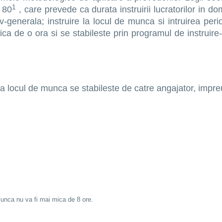
1
v 80
, care prevede ca durata instruirii lucratorilor in do
tiv-generala; instruire la locul de munca si intruirea peri
a de o ora si se stabileste prin programul de instruire-te
i la locul de munca se stabileste de catre angajator, impr
 munca nu va fi mai mica de 8 ore.