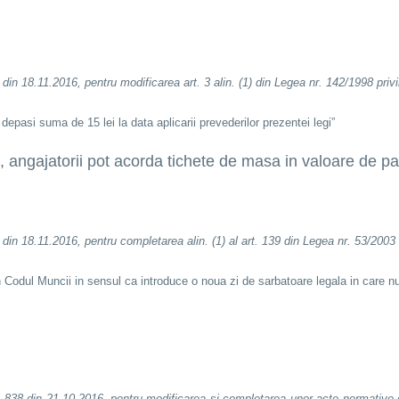
din 18.11.2016, pentru modificarea art. 3 alin. (1) din Legea nr. 142/1998 pri
epasi suma de 15 lei la data aplicarii prevederilor prezentei legi”
 angajatorii pot acorda tichete de masa in valoare de pan
din 18.11.2016, pentru completarea alin. (1) al art. 139 din Legea nr. 53/2003
n Codul Muncii in sensul ca introduce o noua zi de sarbatoare legala in care n
. 838 din 21.10.2016, pentru modificarea si completarea unor acte normative d