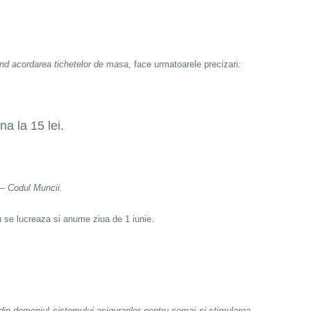
vind acordarea tichetelor de masa,
face urmatoarele precizari
:
a la 15 lei.
 – Codul Muncii.
u se lucreaza si anume ziua de 1 iunie.
in domeniul sistemului asigurarilor pentru somaj si stimularea