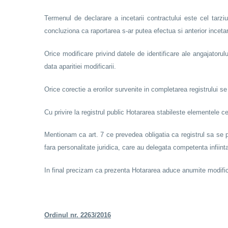
Termenul de declarare a incetarii contractului este cel tarzi
concluziona ca raportarea s-ar putea efectua si anterior inceta
Orice modificare privind datele de identificare ale angajatorul
data aparitiei modificarii.
Orice corectie a erorilor survenite in completarea registrului se
Cu privire la registrul public Hotararea stabileste elementele c
Mentionam ca art. 7 ce prevedea obligatia ca registrul sa se pa
fara personalitate juridica, care au delegata competenta infiintar
In final precizam ca prezenta Hotararea aduce anumite modificar
Ordinul nr. 2263/2016