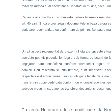
fortei de munca si al securitatii si sanatatii in munca,
face urm
Pe langa alte modificari si completari aduse Normelor metodolo
art. 45 alin. (1) care precizeaza documentele in baza carora se
scrisoare recomandata cu confirmare de primire, fax sau e-mai
Un alt aspect reglementat de prezenta Hotarare priveste situat
acordate potrivit prevederilor legale sub forma de scutiri de l
angajatorii care beneficiaza, conform prevederilor legale, d
domiciliul ori resedinta si, prin urmare, sunt inregistrati fi
respectivele drepturi banesti sau au obligatia legala de a me
transfera in copie certificata conform cu originalul agentiei pe
prevede modul in care are loc transferul dosarului si documente
Prezenta Hotarare aduce modificari si la Norm