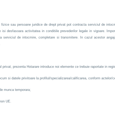
fizice sau persoane juridice de drept privat pot contracta serviciul de intocmi
e isi desfasoara activitatea in conditiile prevederilor legale in vigoare. Imp
ta serviciul de intocmire, completare si transmitere. In cazul acestor angaj
.
l privat, prezenta Hotarare introduce noi elemente ce trebuie raportate in regis
um si datele privitoare la profilul/specializarea/calificarea, conform actelor/cer
or de munca temporara;
 non UE.