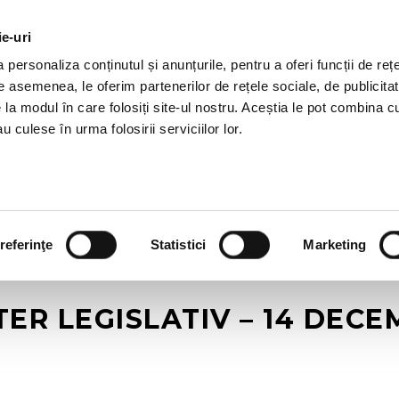
ie-uri
OTII HR
SERVICII
JOBURI
REFERINTE
R
personaliza conținutul și anunțurile, pentru a oferi funcții de rețe
De asemenea, le oferim partenerilor de rețele sociale, de publicitat
e la modul în care folosiți site-ul nostru. Aceștia le pot combina c
u culese în urma folosirii serviciilor lor.
referinţe
Statistici
Marketing
R LEGISLATIV – 14 DECE