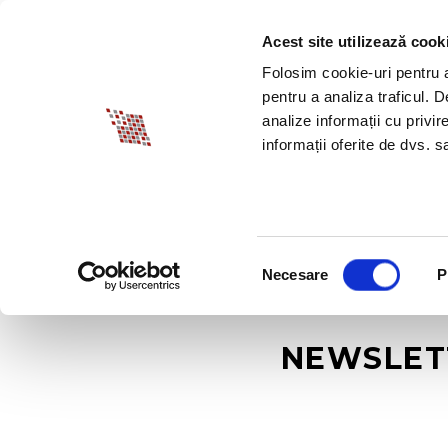
Acest site utilizează cook
DESPRE BIA
PROM
Folosim cookie-uri pentru a 
pentru a analiza traficul. 
analize informații cu privir
informații oferite de dvs. sa
Selecția
Necesare
P
consimțământului
NEWSLETT