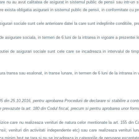
care nu au avut calitatea de asigurat in sistemul public de pensii sau intr-un
e exista obligatia asigurarii in sistemul public de pensii, in conformitate cu pr
igurari sociale sunt cele anterioare datei la care sunt indeplinite conditiile, 
 asigurare sociala, in termen de 6 luni de la intrarea in vigoare a prezentei le
tiei de asigurari sociale sunt cele care se incadreaza in intervalul de timp 
ura transa sau esalonat, in transe lunare, in termen de 6 luni de la intrarea in 
5 din 25.10.2016, pentru aprobarea Procedurii de declarare si stabilire a cont
ne prevazute la art. 180 din Codul fiscal, precum si pentru aprobarea unor form
zice care nu realizeaza venituri de natura celor mentionate la art. 155 din Cod
pensii; venituri din activitati independente etc) sau care realizeaza venituri l
aza minim brut pe tara si nu se incadreaza in categoriile de persoane exceptate