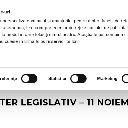
ie-uri
OTII HR
SERVICII
JOBURI
REFERINTE
R
personaliza conținutul și anunțurile, pentru a oferi funcții de rețe
De asemenea, le oferim partenerilor de rețele sociale, de publicitat
e la modul în care folosiți site-ul nostru. Aceștia le pot combina c
u culese în urma folosirii serviciilor lor.
referinţe
Statistici
Marketing
ER LEGISLATIV – 11 NOIEM