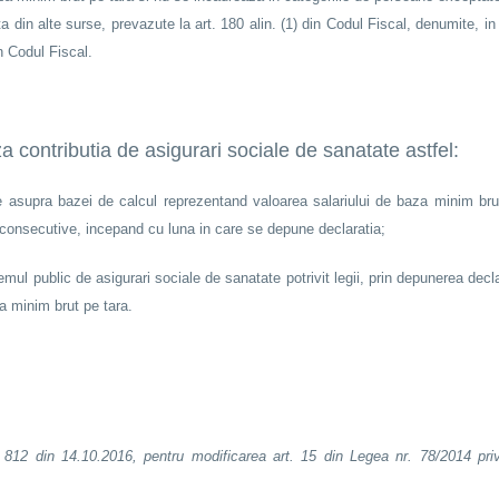
ta din alte surse, prevazute la art. 180 alin. (1) din Codul Fiscal, denumite, i
n Codul Fiscal.
 contributia de asigurari sociale de sanatate astfel:
tie asupra bazei de calcul reprezentand valoarea salariului de baza minim brut
 consecutive, incepand cu luna in care se depune declaratia;
mul public de asigurari sociale de sanatate potrivit legii, prin depunerea decla
a minim brut pe tara.
812 din 14.10.2016, pentru modificarea art. 15 din Legea nr. 78/2014 priv