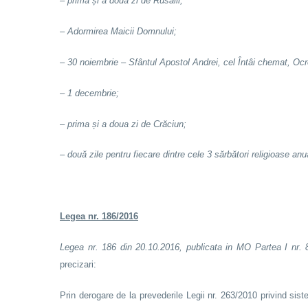
– prima și a doua zi de Rusalii;
– Adormirea Maicii Domnului;
– 30 noiembrie – Sfântul Apostol Andrei, cel Întâi chemat, Ocr
– 1 decembrie;
– prima și a doua zi de Crăciun;
– două zile pentru fiecare dintre cele 3 sărbători religioase anu
Legea nr. 186/2016
Legea nr. 186 din 20.10.2016, publicata in MO Partea I nr. 8
precizari:
Prin derogare de la prevederile Legii nr. 263/2010 privind sist