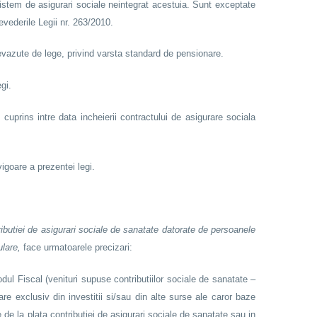
 sistem de asigurari sociale neintegrat acestuia. Sunt exceptate
evederile Legii nr. 263/2010.
prevazute de lege, privind varsta standard de pensionare.
gi.
cuprins intre data incheierii contractului de asigurare sociala
vigoare a prezentei legi.
ributiei de asigurari sociale de sanatate datorate de persoanele
ulare,
face urmatoarele precizari:
ul Fiscal (venituri supuse contributiilor sociale de sanatate –
unare exclusiv din investitii si/sau din alte surse ale caror baze
 de la plata contributiei de asigurari sociale de sanatate sau in