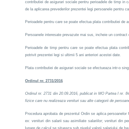
contributiei de asigurari sociale pentru perioadele de timp in 
de la aplicarea prevederilor prezentei legi persoanele pentru car
Perioadele pentru care se poate efectua plata contributiei de as
Persoanele interesate prevazute mai sus, incheie un contract de
Perioadele de timp pentru care se poate efectua plata contribu
potrivit prezentei legi si ultimii 5 ani anteriori acestei date.
Plata contributiei de asigurari sociale se efectueaza intr-o sing
Ordinul nr. 2731/2016
Ordinul nr. 2731 din 20.09.2016, publicat in MO Partea I nr. 84
fizice care nu realizeaza venituri sau alte categorii de persoa
Procedura aprobata de prezentul Ordin se aplica persoanelor fi
ex: venituri din salarii sau asimiliate salariilor; venituri din 
lunare de calcul se situeaza sub nivelul valorii salariului de b