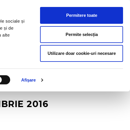
ESURSE HR
BLOG
CONTACT
RO
Permitere toate
le sociale și
e și de
Permite selecția
u alte
Utilizare doar cookie-uri necesare
Afişare
BRIE 2016