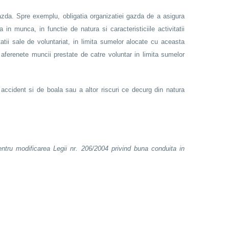
 gazda. Spre exemplu, obligatia organizatiei gazda de a asigura
in munca, in functie de natura si caracteristiciile activitatii
tatii sale de voluntariat, in limita sumelor alocate cu aceasta
r aferenete muncii prestate de catre voluntar in limita sumelor
e accident si de boala sau a altor riscuri ce decurg din natura
ntru modificarea Legii nr. 206/2004 privind buna conduita in