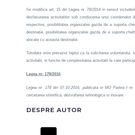
Se modifica art. 15 din Legea nr. 78/2014 in sensul includerii
desfasurarea activitatilor sub conducerea unui coordonator de 
respective, posibilitatea organizatiei gazda de a suporta chel
destinatie, posibilitatea organizatiei gazda de a suporta chel
alocate cu aceasta destinatie.
Totodata este prevazut faptul ca la solicitarea voluntarului, 
activitatii, in functie de complexitatea activitatii la care parti
Legea nr. 178/2016
Legea nr. 178 din 07.10.2016, publicata in MO Partea I nr. 
cercetarea stiintifica, dezvoltarea tehnologica si inovare.
DESPRE AUTOR