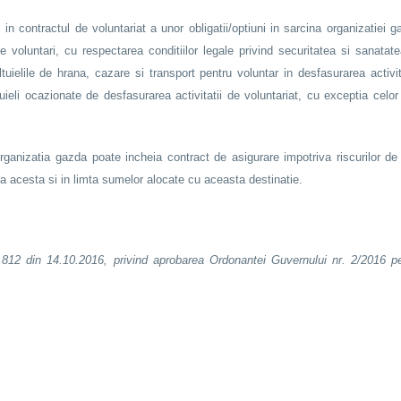
 in contractul de voluntariat a unor obligatii/optiuni in sarcina organizatiei
voluntari, cu respectarea conditiilor legale privind securitatea si sanatatea 
tuielile de hrana, cazare si transport pentru voluntar in desfasurarea activi
tuieli ocazionate de desfasurarea activitatii de voluntariat, cu exceptia celo
organizatia gazda poate incheia contract de asigurare impotriva riscurilor d
cipa acesta si in limta sumelor alocate cu aceasta destinatie.
812 din 14.10.2016, privind aprobarea Ordonantei Guvernului nr. 2/2016 pe