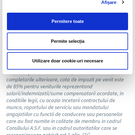
Afişare
Legea nr. 260 din 2 octombrie 2013, publicat in MO
Partea I nr. 620 din 4.10.2013, pentru aprobarea
Ordonantei de Urgenta a Guvernului nr. 55/2013
Permitere toate
privind unele masuri fiscal-bugetare si pentru
modificarea unor acte normative
, face urmatoarele
precizari:
Permite selecția
Comentariu: La articolul 24, dupa alineatul (1) se
introduce un nou alineat, alineatul (11), cu urmatorul
Utilizare doar cookie-uri necesare
cuprins:
„Prin derogare de la prevederile Legii nr.
571/2003 privind Codul Fiscal, cu modificarile si
completarile ulterioare, cota de impozit pe venit este
de 85% pentru veniturile reprezentand
salarii/indemnizatii/sume compensatorii acordate, in
conditiile legii, cu ocazia incetarii contractului de
munca, raportului de serviciu sau mandatului
angajatiilor cu functii de conducere sau persoanelor
care au fost numite in calitate de membru in cadrul
Consiliului A.S.F. sau in cadrul autoritatilor care se
reorganizaeaza potrivit art.1 alin. (2)”