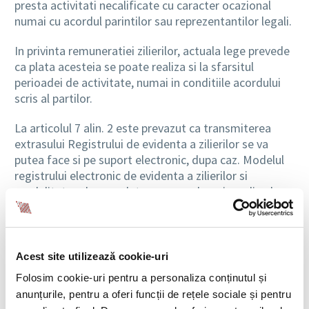
presta activitati necalificate cu caracter ocazional
numai cu acordul parintilor sau reprezentantilor legali.
In privinta remuneratiei zilierilor, actuala lege prevede
ca plata acesteia se poate realiza si la sfarsitul
perioadei de activitate, numai in conditiile acordului
scris al partilor.
La articolul 7 alin. 2 este prevazut ca transmiterea
extrasului Registrului de evidenta a zilierilor se va
putea face si pe suport electronic, dupa caz. Modelul
registrului electronic de evidenta a zilierilor si
modalitatea de completare se aproba prin ordin al
ministrului muncii, familiei, protectiei sociale si
persoanelor varstnice.
Legea nr. 262/2013
Acest site utilizează cookie-uri
Folosim cookie-uri pentru a personaliza conținutul și
Legea nr. 262 din 2 octombrie 2013, publicat in MO
anunțurile, pentru a oferi funcții de rețele sociale și pentru
Partea I nr. 621 din 7.10.2013, pentru completarea