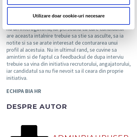
ar putea pleca de acolo cu senzatia ca nu este luat in
serios sau ca organizatia nu este una prea serioasa.
Utilizare doar cookie-uri necesare
In concluzie, un prim interviu ar trebui sa fie un dialog,
nu un interogatoriu, iar persoana cu care candidatul
are aceasta intalnire trebuie sa stie sa asculte, sa ia
notite si sa se arate interesat de conturarea unui
profil al acestuia. Nu in ultimul rand, se cuvine sa
amintim si de faptul ca feedbackul de dupa interviu
trebuie sa vina din initiativa recrutorului, angajatorului,
iar candidatul sa nu fie nevoit sa il ceara din proprie
initiativa.
ECHIPA BIA HR
DESPRE AUTOR