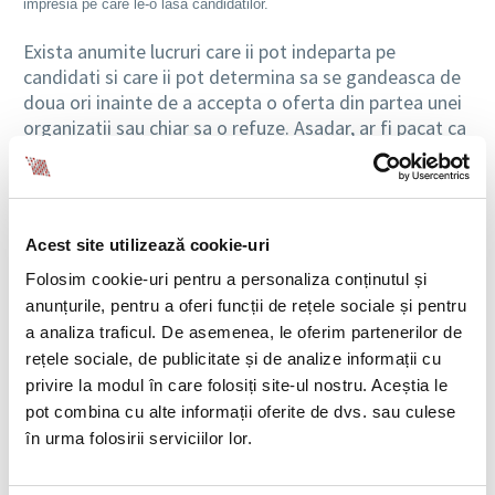
impresia pe care le-o lasa candidatilor.
Exista anumite lucruri care ii pot indeparta pe
candidati si care ii pot determina sa se gandeasca de
doua ori inainte de a accepta o oferta din partea unei
organizatii sau chiar sa o refuze. Asadar, ar fi pacat ca
din cauza unor detalii ce pot parea marunte sa se
piarda candidati foarte buni, care ar putea aduce
valoare unei companii.
Acest site utilizează cookie-uri
Punctualitatea si pregatirea interviului
Folosim cookie-uri pentru a personaliza conținutul și
Desigur, este indicat ca un candidat care are un
anunțurile, pentru a oferi funcții de rețele sociale și pentru
interviu sa se prezinte la timp la intalnire, insa aceeasi
a analiza traficul. De asemenea, le oferim partenerilor de
regula ar trebui sa se aplice si in cazul celui care
rețele sociale, de publicitate și de analize informații cu
recruteaza. La fel cum un interviu reprezinta pentru un
privire la modul în care folosiți site-ul nostru. Aceștia le
candidat sansa de a obtine un job mult dorit, tot asa
pot combina cu alte informații oferite de dvs. sau culese
si pentru o organizatie un interviu ar trebui sa
în urma folosirii serviciilor lor.
reprezinte sansa de a atrage un angajat valoros.