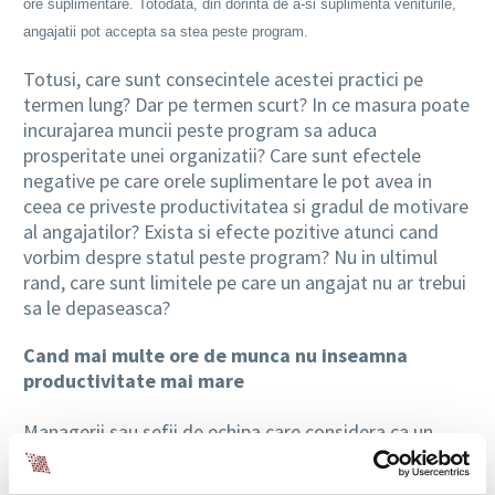
ore suplimentare. Totodata, din dorinta de a-si suplimenta veniturile,
angajatii pot accepta sa stea peste program.
Totusi, care sunt consecintele acestei practici pe
termen lung? Dar pe termen scurt? In ce masura poate
incurajarea muncii peste program sa aduca
prosperitate unei organizatii? Care sunt efectele
negative pe care orele suplimentare le pot avea in
ceea ce priveste productivitatea si gradul de motivare
al angajatilor? Exista si efecte pozitive atunci cand
vorbim despre statul peste program? Nu in ultimul
rand, care sunt limitele pe care un angajat nu ar trebui
sa le depaseasca?
Cand mai multe ore de munca nu inseamna
productivitate mai mare
Managerii sau sefii de echipa care considera ca un
numar de ore de munca dublu inseamna o
productivitate de doua ori mai mare se insala. In