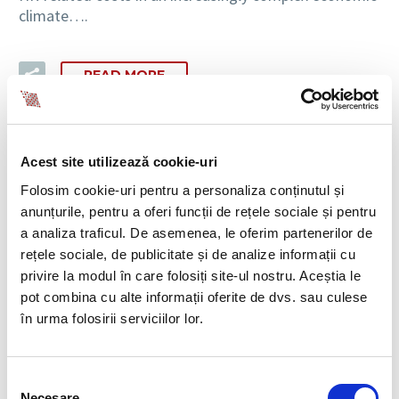
climate….
READ MORE
Acest site utilizează cookie-uri
Folosim cookie-uri pentru a personaliza conținutul și
anunțurile, pentru a oferi funcții de rețele sociale și pentru
a analiza traficul. De asemenea, le oferim partenerilor de
SEARCH
rețele sociale, de publicitate și de analize informații cu
privire la modul în care folosiți site-ul nostru. Aceștia le
pot combina cu alte informații oferite de dvs. sau culese
în urma folosirii serviciilor lor.
Selecția
SERVICES
Necesare