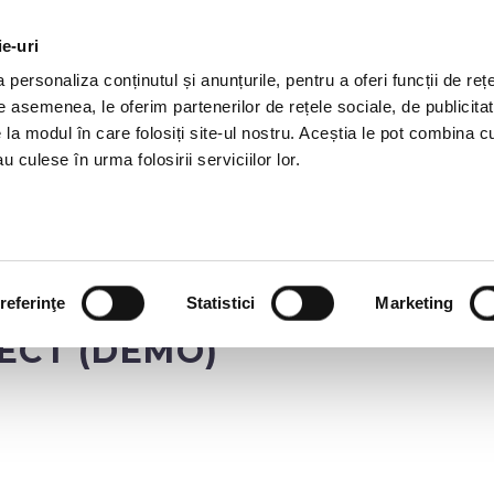
ie-uri
AL OFFERS
SERVICES
JOBS
REFERENCES
personaliza conținutul și anunțurile, pentru a oferi funcții de rețe
De asemenea, le oferim partenerilor de rețele sociale, de publicitat
e la modul în care folosiți site-ul nostru. Aceștia le pot combina c
u culese în urma folosirii serviciilor lor.
referinţe
Statistici
Marketing
ECT (DEMO)