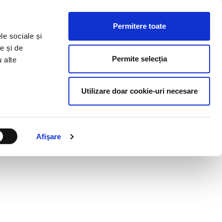
HR RESOURCES
BLOG
CONTACT US
Permitere toate
le sociale și
e și de
Permite selecția
u alte
Utilizare doar cookie-uri necesare
Afişare