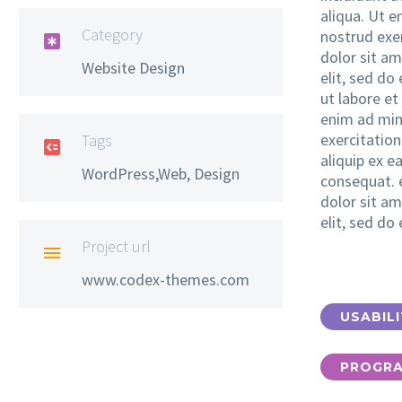
aliqua. Ut 
Category
nostrud exe

dolor sit am
Website Design
elit, sed do
ut labore et
enim ad min
exercitation
Tags

aliquip ex
WordPress,Web, Design
consequat. 
dolor sit am
elit, sed d
Project url

www.codex-themes.com
USABILI
PROGR