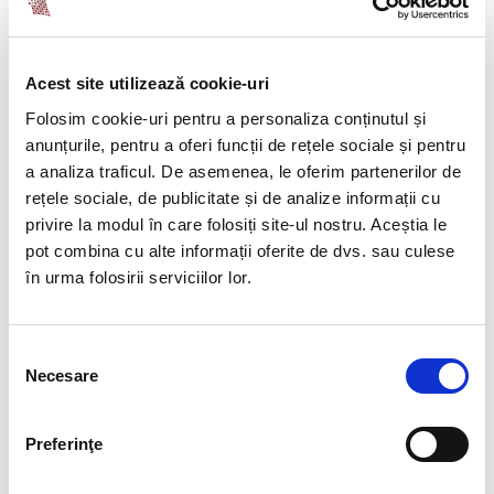
Lorem ipsum dolor sit amet, consectetur
adipisicing elit, sed do eiusmod tempor
Acest site utilizează cookie-uri
incididunt ut labore et dolore magna aliqua. Ut
Folosim cookie-uri pentru a personaliza conținutul și
enim ad minim veniam, quis nostrud exercitation
anunțurile, pentru a oferi funcții de rețele sociale și pentru
ullamco laboris nisi ut aliquip ex ea commodo
a analiza traficul. De asemenea, le oferim partenerilor de
consequat.
rețele sociale, de publicitate și de analize informații cu
privire la modul în care folosiți site-ul nostru. Aceștia le
pot combina cu alte informații oferite de dvs. sau culese
OUR TEAM
în urma folosirii serviciilor lor.
Selecția
DIAGRAM TITLE
Necesare
consimțământului
Lorem ipsum dolor sit amet, consectetur
Preferinţe
adipisicing elit, sed do eiusmod tempor
incididunt ut labore et dolore magna aliqua.