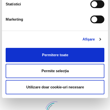
Statistici
Marketing
54%
Databases
43%
Programming
Afişare
77%
Usability
Permitere toate
56%
Design
Permite selecția
Utilizare doar cookie-uri necesare