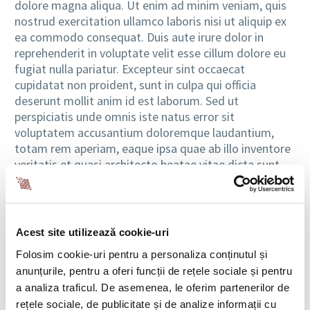
dolore magna aliqua. Ut enim ad minim veniam, quis
nostrud exercitation ullamco laboris nisi ut aliquip ex
ea commodo consequat. Duis aute irure dolor in
reprehenderit in voluptate velit esse cillum dolore eu
EN
fugiat nulla pariatur. Excepteur sint occaecat
cupidatat non proident, sunt in culpa qui officia
deserunt mollit anim id est laborum. Sed ut
perspiciatis unde omnis iste natus error sit
voluptatem accusantium doloremque laudantium,
totam rem aperiam, eaque ipsa quae ab illo inventore
veritatis et quasi architecto beatae vitae dicta sunt
explicabo. Nemo enim ipsam voluptatem quia
voluptas sit aspernatur aut odit aut fugit, sed quia
consequuntur magni dolores eos qui ratione
voluptatem sequi nesciunt. Neque porro quisquam
Acest site utilizează cookie-uri
est, qui dolorem ipsum quia dolor sit amet.
Folosim cookie-uri pentru a personaliza conținutul și
anunțurile, pentru a oferi funcții de rețele sociale și pentru
a analiza traficul. De asemenea, le oferim partenerilor de
rețele sociale, de publicitate și de analize informații cu