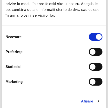
privire la modul în care folosiți site-ul nostru. Aceștia le
DOWNLOAD
pot combina cu alte informații oferite de dvs. sau culese
SHOWROOM CARD
în urma folosirii serviciilor lor.
Selecția
Necesare
consimțământului
DOWNLOAD
Preferinţe
AVERAGE PRICES
Statistici
Marketing
Afişare
INFORMATION REQUEST