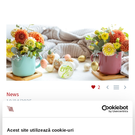
EN



2
News
19/04/2025
Dear partners,
Acest site utilizează cookie-uri