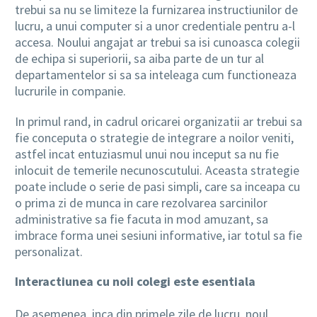
trebui sa nu se limiteze la furnizarea instructiunilor de
lucru, a unui computer si a unor credentiale pentru a-l
accesa. Noului angajat ar trebui sa isi cunoasca colegii
de echipa si superiorii, sa aiba parte de un tur al
departamentelor si sa sa inteleaga cum functioneaza
lucrurile in companie.
In primul rand, in cadrul oricarei organizatii ar trebui sa
fie conceputa o strategie de integrare a noilor veniti,
astfel incat entuziasmul unui nou inceput sa nu fie
inlocuit de temerile necunoscutului. Aceasta strategie
poate include o serie de pasi simpli, care sa inceapa cu
o prima zi de munca in care rezolvarea sarcinilor
administrative sa fie facuta in mod amuzant, sa
imbrace forma unei sesiuni informative, iar totul sa fie
personalizat.
Interactiunea cu noii colegi este esentiala
De asemenea, inca din primele zile de lucru, noul