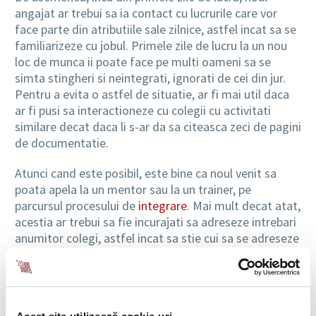
angajat ar trebui sa ia contact cu lucrurile care vor
face parte din atributiile sale zilnice, astfel incat sa se
familiarizeze cu jobul. Primele zile de lucru la un nou
loc de munca ii poate face pe multi oameni sa se
simta stingheri si neintegrati, ignorati de cei din jur.
Pentru a evita o astfel de situatie, ar fi mai util daca
ar fi pusi sa interactioneze cu colegii cu activitati
similare decat daca li s-ar da sa citeasca zeci de pagini
de documentatie.
Atunci cand este posibil, este bine ca noul venit sa
poata apela la un mentor sau la un trainer, pe
parcursul procesului de
integrare
. Mai mult decat atat,
acestia ar trebui sa fie incurajati sa adreseze intrebari
anumitor colegi, astfel incat sa stie cui sa se adreseze
atunci cand au nedumeriri, fie ca este vorba despre
lucruri administrative, fie ca este vorba despre lucruri
legate de sarcinile pe care jobul lor le presupune.