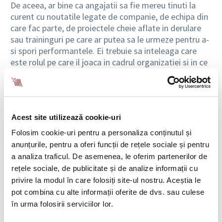
De aceea, ar bine ca angajatii sa fie mereu tinuti la
curent cu noutatile legate de companie, de echipa din
care fac parte, de proiectele cheie aflate in derulare
sau traininguri pe care ar putea sa le urmeze pentru a-
si spori performantele. Ei trebuie sa inteleaga care
este rolul pe care il joaca in cadrul organizatiei si in ce
masura munca lor contribuie la atingerea scopurilor
de afaceri.
Comunicarea cu angajatii ar trebui sa fie o
prioritate
Acest site utilizează cookie-uri
Folosim cookie-uri pentru a personaliza conținutul și
Dezvoltarea unei bune comunicari cu angajatii
anunțurile, pentru a oferi funcții de rețele sociale și pentru
presupune o munca de lunga durata si o strategie bine
a analiza traficul. De asemenea, le oferim partenerilor de
pusa la punct, nu doar initiative de moment. Astfel,
rețele sociale, de publicitate și de analize informații cu
comunicarea trebuie sa fie constanta si consistenta,
privire la modul în care folosiți site-ul nostru. Aceștia le
sa fie reprezentata de transmiterea unor mesaje
pot combina cu alte informații oferite de dvs. sau culese
relevante, de interes si cu impact asupra receptorilor
în urma folosirii serviciilor lor.
sai.