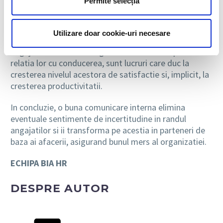
Permite selecția
conducere, prin organizarea de sedinte sau
distribuirea de chestionare interne.
Utilizare doar cookie-uri necesare
Posibilitatea de a oferi un feedback, de a le permite
angajatilor sa vina cu sugestii sau cu idei cu privire la
relatia lor cu conducerea, sunt lucruri care duc la
cresterea nivelul acestora de satisfactie si, implicit, la
cresterea productivitatii.
In concluzie, o buna comunicare interna elimina
eventuale sentimente de incertitudine in randul
angajatilor si ii transforma pe acestia in parteneri de
baza ai afacerii, asigurand bunul mers al organizatiei.
ECHIPA BIA HR
DESPRE AUTOR