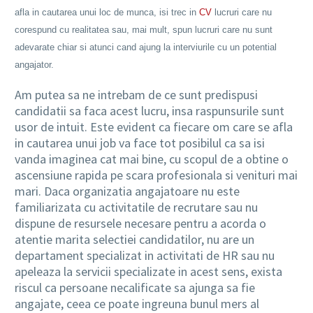
afla in cautarea unui loc de munca, isi trec in
CV
lucruri care nu
corespund cu realitatea sau, mai mult, spun lucruri care nu sunt
adevarate chiar si atunci cand ajung la interviurile cu un potential
angajator.
Am putea sa ne intrebam de ce sunt predispusi
candidatii sa faca acest lucru, insa raspunsurile sunt
usor de intuit. Este evident ca fiecare om care se afla
in cautarea unui job va face tot posibilul ca sa isi
vanda imaginea cat mai bine, cu scopul de a obtine o
ascensiune rapida pe scara profesionala si venituri mai
mari. Daca organizatia angajatoare nu este
familiarizata cu activitatile de recrutare sau nu
dispune de resursele necesare pentru a acorda o
atentie marita selectiei candidatilor, nu are un
departament specializat in activitati de HR sau nu
apeleaza la servicii specializate in acest sens, exista
riscul ca persoane necalificate sa ajunga sa fie
angajate, ceea ce poate ingreuna bunul mers al