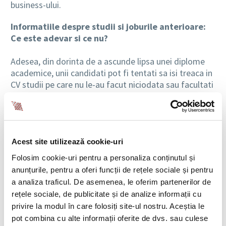
business-ului.
Informatiile despre studii si joburile anterioare:
Ce este adevar si ce nu?
Adesea, din dorinta de a ascunde lipsa unei diplome
academice, unii candidati pot fi tentati sa isi treaca in
CV studii pe care nu le-au facut niciodata sau facultati
pe care nu au mai apucat sa le termine. Daca, spre
exemplu, un candidat sustine ca a terminat un
masterat la o universitate dintr-o localitate mica,
despre care nu ati auzit pana atunci, o simpla cautare
pe Google v-ar putea lamuri daca acea institutie de
Acest site utilizează cookie-uri
invatamant superior exista sau nu. Ulterior, in cadrul
Folosim cookie-uri pentru a personaliza conținutul și
unei discutii initiale cu candidatul, acestuia i s-ar putea
anunțurile, pentru a oferi funcții de rețele sociale și pentru
cere detalii despre facultatea pe care sustine ca a
a analiza traficul. De asemenea, le oferim partenerilor de
terminat-o, adaugand ca pe internet nu se gasesc
rețele sociale, de publicitate și de analize informații cu
informatii despre unitatea respectiva de invatamant.
privire la modul în care folosiți site-ul nostru. Aceștia le
pot combina cu alte informații oferite de dvs. sau culese
Daca unii candidati ajung sa mentioneze in CV