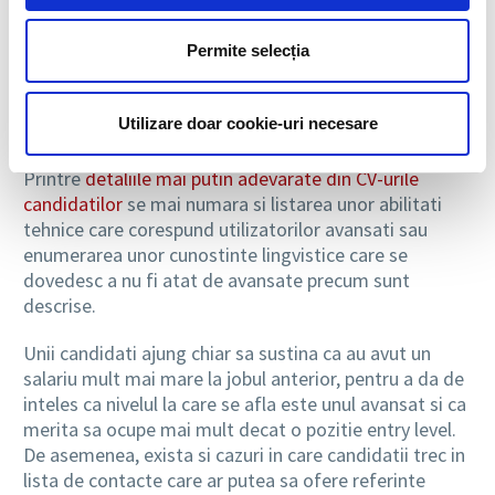
fi dovedita sau care se dovedeste a fi neconforma cu
realitatea, modificata in favoarea candidatului. Astfel,
multi candidati ajung sa inlocuiasca titulatura
Permite selecția
functiilor detinute anterior cu nume de joburi care sa
dea de inteles ca responsabilitatile lor au fost mult
Utilizare doar cookie-uri necesare
mai multe decat in realitate si ca acestea implica o
serie de abilitati si o experienta pe care nu o au.
Printre
detaliile mai putin adevarate din CV-urile
candidatilor
se mai numara si listarea unor abilitati
tehnice care corespund utilizatorilor avansati sau
enumerarea unor cunostinte lingvistice care se
dovedesc a nu fi atat de avansate precum sunt
descrise.
Unii candidati ajung chiar sa sustina ca au avut un
salariu mult mai mare la jobul anterior, pentru a da de
inteles ca nivelul la care se afla este unul avansat si ca
merita sa ocupe mai mult decat o pozitie entry level.
De asemenea, exista si cazuri in care candidatii trec in
lista de contacte care ar putea sa ofere referinte