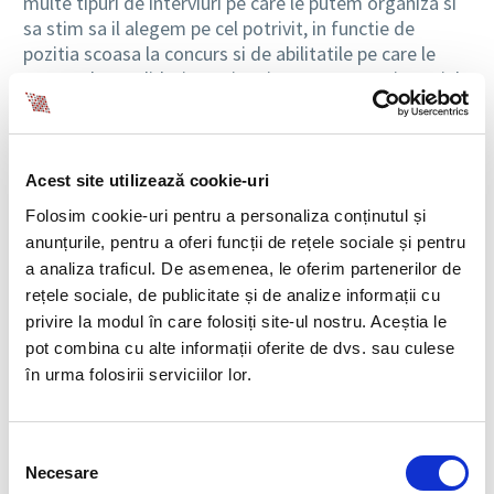
multe tipuri de interviuri pe care le putem organiza si
sa stim sa il alegem pe cel potrivit, in functie de
pozitia scoasa la concurs si de abilitatile pe care le
cautam la candidati. In prima instanta, avem interviul
telefonic, care este cea mai comuna metoda folosita
de angajatori si recrutori si care are, de cele mai multe
ori, rolul unui screening initial. Atunci cand este
identificat un candidat cu un profil interesant, fie ca
Acest site utilizează cookie-uri
acesta a aplicat pentru o pozitie sau a fost gasit in
Folosim cookie-uri pentru a personaliza conținutul și
urma cautarilor echipei de recrutare, cel mai practic si
anunțurile, pentru a oferi funcții de rețele sociale și pentru
mai usor este sa fie organizat un prim interviu prin
a analiza traficul. De asemenea, le oferim partenerilor de
telefon.
rețele sociale, de publicitate și de analize informații cu
privire la modul în care folosiți site-ul nostru. Aceștia le
Si pentru ca tot am inceput prin a vorbi despre
pot combina cu alte informații oferite de dvs. sau culese
interviurile care nu presupun interactiunea directa,
în urma folosirii serviciilor lor.
fata in fata, dintre angajator si candidat, trebuie sa
amintim ca dezvoltarea noilor tehnologii permite
organizarea cu usurinta a videoconferintelor. Astfel, in
Selecția
cazul in care se doreste extinderea recrutarii si in alte
Necesare
consimțământului
tari, se pot stabili interviuri prin Skype sau prin