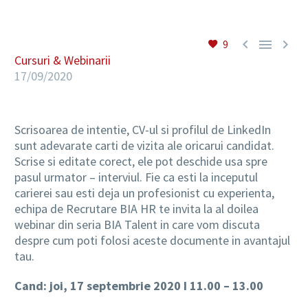



9
RO
Cursuri & Webinarii
17/09/2020
Scrisoarea de intentie, CV-ul si profilul de LinkedIn
sunt adevarate carti de vizita ale oricarui candidat.
Scrise si editate corect, ele pot deschide usa spre
pasul urmator – interviul. Fie ca esti la inceputul
carierei sau esti deja un profesionist cu experienta,
echipa de Recrutare BIA HR te invita la al doilea
webinar din seria BIA Talent in care vom discuta
despre cum poti folosi aceste documente in avantajul
tau.
Cand: joi, 17 septembrie 2020
I
11.00 – 13.00