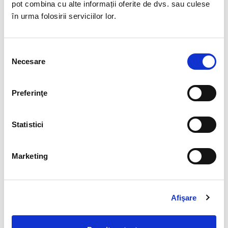
pot combina cu alte informații oferite de dvs. sau culese
în urma folosirii serviciilor lor.
Selecția
Necesare
consimțământului
Doresc sa primesc pe email informari despre
Preferinţe
evenimentele BIA HR
Accept prelucrarea datelor personale conform "Notei
Statistici
de informare" (vezi documentul
aici
) (obligatoriu)
Marketing
Accept termenii si conditiile de participare la
evenimente online (vezi documentul
aici
) (obligatoriu)
Afişare