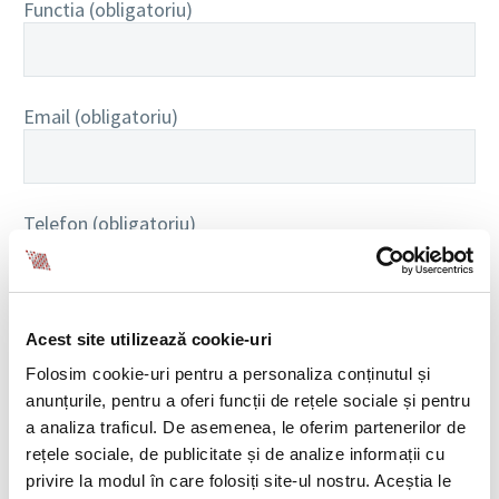
Functia (obligatoriu)
Email (obligatoriu)
Telefon (obligatoriu)
O intrebare pentru noi cu privire la subiectul abordat
Acest site utilizează cookie-uri
(obligatoriu)
Folosim cookie-uri pentru a personaliza conținutul și
anunțurile, pentru a oferi funcții de rețele sociale și pentru
a analiza traficul. De asemenea, le oferim partenerilor de
rețele sociale, de publicitate și de analize informații cu
privire la modul în care folosiți site-ul nostru. Aceștia le