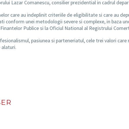
ului Lazar Comanescu, consilier prezidential in cadrul depar
r care au indeplinit criteriile de eligibilitate si care au dep
ati conform unei metodologii severe si complexe, in baza uno
Finantelor Publice si la Oficiul National al Registrului Comert
fesionalismul, pasiunea si parteneriatul, cele trei valori car
 alaturi.
SER