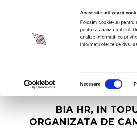
Acest site utilizează cook
DESPRE BIA
PROM
Folosim cookie-uri pentru a 
pentru a analiza traficul. 
analize informații cu privir
informații oferite de dvs. sa
Selecția
Necesare
P
consimțământului
BIA HR, IN TO
ORGANIZATA DE CAM