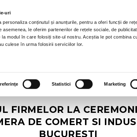
ie-uri
OTII HR
SERVICII
JOBURI
REFERINTE
R
personaliza conținutul și anunțurile, pentru a oferi funcții de rețe
De asemenea, le oferim partenerilor de rețele sociale, de publicitat
e la modul în care folosiți site-ul nostru. Aceștia le pot combina c
u culese în urma folosirii serviciilor lor.
referinţe
Statistici
Marketing
PUL FIRMELOR LA CEREMON
ERA DE COMERT SI INDUST
BUCURESTI