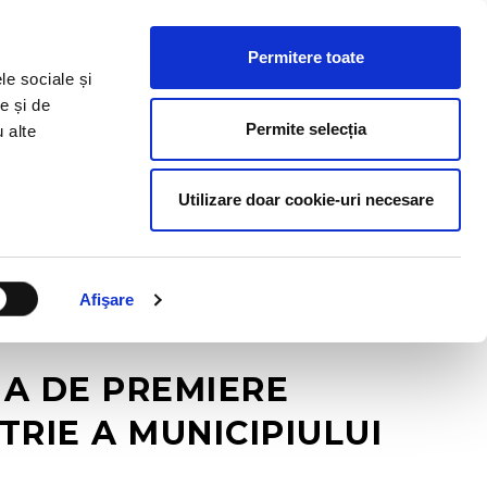
ESURSE HR
BLOG
CONTACT
RO
Permitere toate
le sociale și
e și de
Permite selecția
u alte
Utilizare doar cookie-uri necesare
Afişare
IA DE PREMIERE
RIE A MUNICIPIULUI