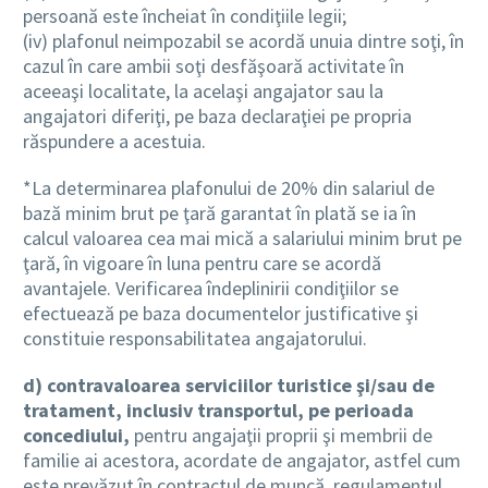
persoană este încheiat în condiţiile legii;
(iv) plafonul neimpozabil se acordă unuia dintre soţi, în
cazul în care ambii soţi desfăşoară activitate în
aceeaşi localitate, la acelaşi angajator sau la
angajatori diferiţi, pe baza declaraţiei pe propria
răspundere a acestuia.
*La determinarea plafonului de 20% din salariul de
bază minim brut pe ţară garantat în plată se ia în
calcul valoarea cea mai mică a salariului minim brut pe
ţară, în vigoare în luna pentru care se acordă
avantajele. Verificarea îndeplinirii condiţiilor se
efectuează pe baza documentelor justificative şi
constituie responsabilitatea angajatorului.
d) contravaloarea serviciilor turistice şi/sau de
tratament, inclusiv transportul, pe perioada
concediului,
pentru angajaţii proprii şi membrii de
familie ai acestora, acordate de angajator, astfel cum
este prevăzut în contractul de muncă, regulamentul