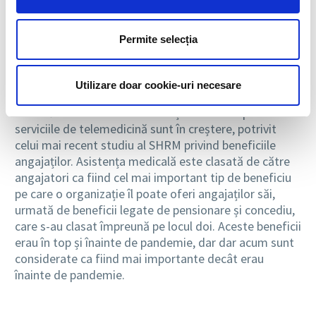
STUDIULUI
EMPLOYEE
BENEFITS SURVEY
, REALIZAT
Permite selecția
DE SHRM
Utilizare doar cookie-uri necesare
91% dintre angajatori oferă benefcii pentru sănătatea
mintală în 2022. De asemenea și beneficiile precum
serviciile de telemedicină sunt în creștere, potrivit
celui mai recent studiu al SHRM privind beneficiile
angajaților. Asistența medicală este clasată de către
angajatori ca fiind cel mai important tip de beneficiu
pe care o organizație îl poate oferi angajaților săi,
urmată de beneficii legate de pensionare și concediu,
care s-au clasat împreună pe locul doi. Aceste beneficii
erau în top și înainte de pandemie, dar dar acum sunt
considerate ca fiind mai importante decât erau
înainte de pandemie.