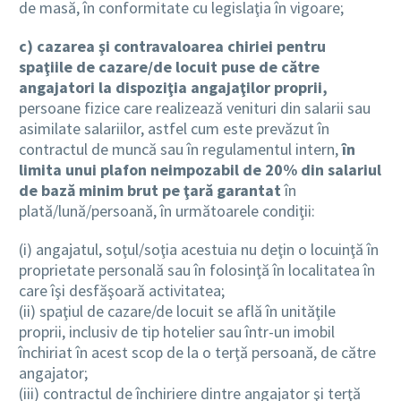
de masă, în conformitate cu legislaţia în vigoare;
c) cazarea şi contravaloarea chiriei pentru
spaţiile de cazare/de locuit puse de către
angajatori la dispoziţia angajaţilor proprii,
persoane fizice care realizează venituri din salarii sau
asimilate salariilor, astfel cum este prevăzut în
contractul de muncă sau în regulamentul intern,
în
limita unui plafon neimpozabil de 20% din salariul
de bază minim brut pe ţară garantat
în
plată/lună/persoană, în următoarele condiţii:
(i) angajatul, soţul/soţia acestuia nu deţin o locuinţă în
proprietate personală sau în folosinţă în localitatea în
care îşi desfăşoară activitatea;
(ii) spaţiul de cazare/de locuit se află în unităţile
proprii, inclusiv de tip hotelier sau într-un imobil
închiriat în acest scop de la o terţă persoană, de către
angajator;
(iii) contractul de închiriere dintre angajator şi terţă