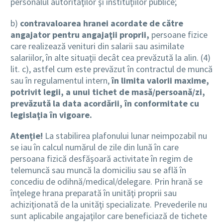
personalul autorităţilor şi instituţiilor publice;
b)
contravaloarea hranei acordate de către
angajator pentru angajaţii proprii,
persoane fizice
care realizează venituri din salarii sau asimilate
salariilor, în alte situaţii decât cea prevăzută la alin. (4)
lit. c), astfel cum este prevăzut în contractul de muncă
sau în regulamentul intern,
în limita valorii maxime,
potrivit legii, a unui tichet de masă/persoană/zi,
prevăzută la data acordării, în conformitate cu
legislaţia în vigoare.
Atenție!
La stabilirea plafonului lunar neimpozabil nu
se iau în calcul numărul de zile din lună în care
persoana fizică desfăşoară activitate în regim de
telemuncă sau muncă la domiciliu sau se află în
concediu de odihnă/medical/delegare. Prin hrană se
înţelege hrana preparată în unităţi proprii sau
achiziţionată de la unităţi specializate. Prevederile nu
sunt aplicabile angajaţilor care beneficiază de tichete