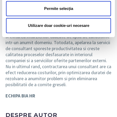
strategii, sa estimeze costurile implementarii ei si sa
o si implementeze, daca este cazul.
Permite selecția
In concluzie, apelarea la o companie care ofera
consultanta intr-un anumit domeniu inseamna
Utilizare doar cookie-uri necesare
economie de timp, prin realizarea la timp a proiectelor
si evitarea intarzierilor cauzate de lipsa de cunostinte
intr-un anumit domeniu. Totodata, apelarea la servicii
de consultant sporeste productivitatea si creste
calitatea proceselor desfasurate in interiorul
companiei si a serviciilor oferite partenerilor externi.
Nu in ultimul rand, contractarea unui consultant are ca
efect reducerea costurilor, prin optimizarea duratei de
rezolvare a anumitor problem si prin eliminarea
posibilitatii de a comite greseli.
ECHIPA BIA HR
DESPRE AUTOR