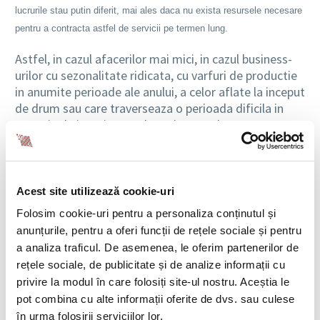
lucrurile stau putin diferit, mai ales daca nu exista resursele necesare
pentru a contracta astfel de servicii pe termen lung.
Astfel, in cazul afacerilor mai mici, in cazul business-
urilor cu sezonalitate ridicata, cu varfuri de productie
in anumite perioade ale anului, a celor aflate la inceput
de drum sau care traverseaza o perioada dificila in
materie de imagine, apelarea la consultanta este una
dintre cele mai bune solutii. In astfel de cazuri,
serviciile unui consultant reprezinta cea mai rapida si
avantajoasa solutie din punct de vedere financiar.
Acest site utilizează cookie-uri
De asemenea, si atunci cand vorbim despre organizatii
Folosim cookie-uri pentru a personaliza conținutul și
care trec prin perioade de tranzitie, care se afla in
anunțurile, pentru a oferi funcții de rețele sociale și pentru
proces de reorganizare, serviciile unui consultant in
a analiza traficul. De asemenea, le oferim partenerilor de
materie de anumite servicii pot sa se transforme intr-
rețele sociale, de publicitate și de analize informații cu
un mare ajutor. In primul rand, pentru a ajuta
privire la modul în care folosiți site-ul nostru. Aceștia le
organizatia sa depaseasca o perioada dificila, liderii
pot combina cu alte informații oferite de dvs. sau culese
acesteia trebuie sa consulte specialistii pentru
în urma folosirii serviciilor lor.
anumite activitati si sa nu neglijeze nivelul de calitate