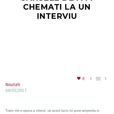
CHEMATI LA UN
INTERVIU
RO



0
Noutati
04/03/2017
Traim intr-o epoca a vitezei, iar acest lucru isi pune amprenta si