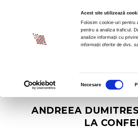
Acest site utilizează cook
DESPRE BIA
PROM
Folosim cookie-uri pentru a 
pentru a analiza traficul. 
analize informații cu privir
informații oferite de dvs. sa
Selecția
Necesare
P
consimțământului
ANDREEA DUMITRES
LA CONFER