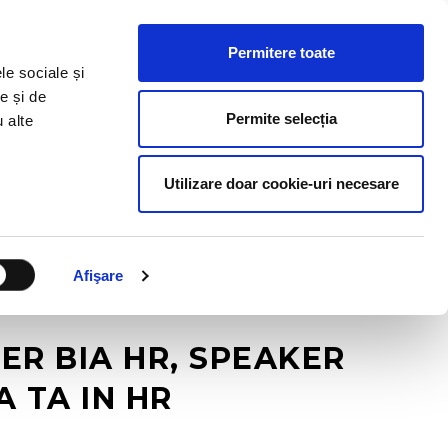
ESURSE HR
BLOG
CONTACT
RO
Permitere toate
le sociale și
e și de
Permite selecția
u alte
Utilizare doar cookie-uri necesare
Afişare
R BIA HR, SPEAKER
 TA IN HR