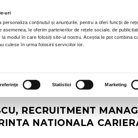
ie-uri
OTII HR
SERVICII
JOBURI
REFERINTE
R
personaliza conținutul și anunțurile, pentru a oferi funcții de rețe
De asemenea, le oferim partenerilor de rețele sociale, de publicitat
e la modul în care folosiți site-ul nostru. Aceștia le pot combina c
u culese în urma folosirii serviciilor lor.
referinţe
Statistici
Marketing
CU, RECRUITMENT MANAGE
INTA NATIONALA CARIERA