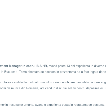
tment Manager in cadrul BIA HR,
avand peste 13 ani experienta in diverse ar
 in Bucuresti. Tema abordata de aceasta in prezentarea sa a fost legata de ten
crutarea candidatilor potriviti, modul in care identificam candidatii de care a
rtei de munca din Romania, aducand in discutie solutii pentru depasirea ei. In
.
niul resurselor umane, avand o experienta vasta in recrutarea de personal, a