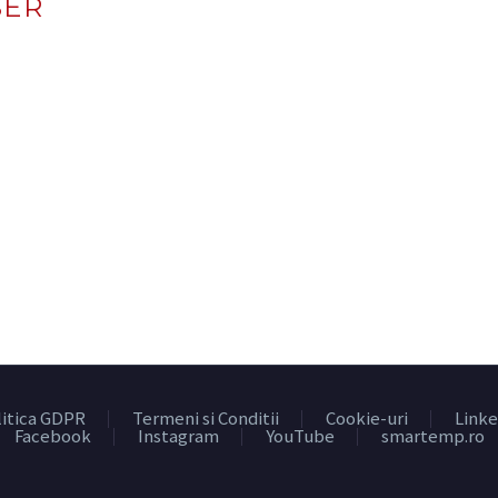
SER
litica GDPR
Termeni si Conditii
Cookie-uri
Linke
Facebook
Instagram
YouTube
smartemp.ro