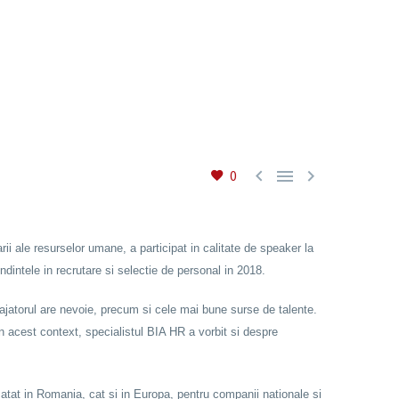



0
ii ale resurselor umane, a participat in calitate de speaker la
dintele in recrutare si selectie de personal in 2018.
ngajatorul are nevoie, precum si cele mai bune surse de talente.
 acest context, specialistul BIA HR a vorbit si despre
tat in Romania, cat si in Europa, pentru companii nationale si