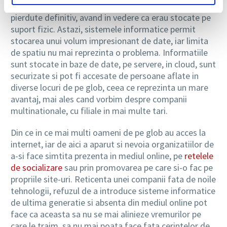
si sa se deterioreze cu usurinta sau chiar sa fie
pierdute definitiv, avand in vedere ca erau stocate pe
suport fizic. Astazi, sistemele informatice permit
stocarea unui volum impresionant de date, iar limita
de spatiu nu mai reprezinta o problema. Informatiile
sunt stocate in baze de date, pe servere, in cloud, sunt
securizate si pot fi accesate de persoane aflate in
diverse locuri de pe glob, ceea ce reprezinta un mare
avantaj, mai ales cand vorbim despre companii
multinationale, cu filiale in mai multe tari.
Din ce in ce mai multi oameni de pe glob au acces la
internet, iar de aici a aparut si nevoia organizatiilor de
a-si face simtita prezenta in mediul online, pe
retelele
de socializare
sau prin promovarea pe care si-o fac pe
propriile site-uri. Reticenta unei companii fata de noile
tehnologii, refuzul de a introduce sisteme informatice
de ultima generatie si absenta din mediul online pot
face ca aceasta sa nu se mai alinieze vremurilor pe
care le traim, sa nu mai poata face fata cerintelor de