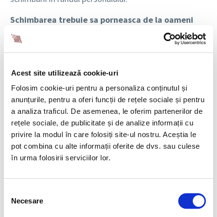
Schimbarea trebuie sa porneasca de la oameni
In primul rand, liderii unei organizatii trebuie sa fie
constienti ca angajatii care lucreaza in departamente
precum cele de productie sau de vanzari directe ar
Acest site utilizează cookie-uri
putea sa nu inteleaga prea bine importanta lansarii
unei noi aplicatii la nivel de companie. Dimpotriva, s-ar
Folosim cookie-uri pentru a personaliza conținutul și
putea simti coplesiti de nevoia de a invata sa utilizeze
anunțurile, pentru a oferi funcții de rețele sociale și pentru
un sistem digital, fara a-si da seama ca acesta va
a analiza traficul. De asemenea, le oferim partenerilor de
ajunge sa le usureze munca, ajutandu-i pe ei sa faca
rețele sociale, de publicitate și de analize informații cu
anumite sarcini mai repede. In schimb, daca acestora
privire la modul în care folosiți site-ul nostru. Aceștia le
li se expune importanta schimbarii in context
pot combina cu alte informații oferite de dvs. sau culese
organizational, astfel incat sa inteleaga intregul
în urma folosirii serviciilor lor.
mecanism de business care a facut ca aceasta sa
devina o necesitate, vor accepta mai usor noutatile si
provocarile.
Selecția
Necesare
consimțământului
Sa nu uitam ca puterea exemplului ii poate motiva pe