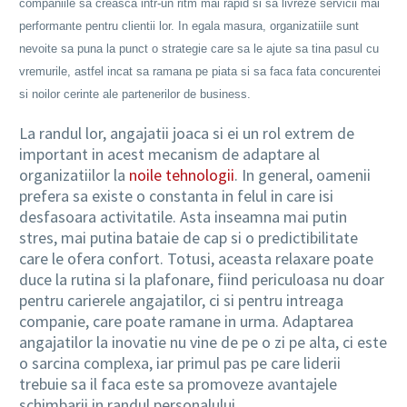
companiile sa creasca intr-un ritm mai rapid si sa livreze servicii mai
performante pentru clientii lor. In egala masura, organizatiile sunt
nevoite sa puna la punct o strategie care sa le ajute sa tina pasul cu
vremurile, astfel incat sa ramana pe piata si sa faca fata concurentei
si noilor cerinte ale partenerilor de business.
La randul lor, angajatii joaca si ei un rol extrem de
important in acest mecanism de adaptare al
organizatiilor la
noile tehnologii
. In general, oamenii
prefera sa existe o constanta in felul in care isi
desfasoara activitatile. Asta inseamna mai putin
stres, mai putina bataie de cap si o predictibilitate
care le ofera confort. Totusi, aceasta relaxare poate
duce la rutina si la plafonare, fiind periculoasa nu doar
pentru carierele angajatilor, ci si pentru intreaga
companie, care poate ramane in urma. Adaptarea
angajatilor la inovatie nu vine de pe o zi pe alta, ci este
o sarcina complexa, iar primul pas pe care liderii
trebuie sa il faca este sa promoveze avantajele
schimbarii in randul personalului.