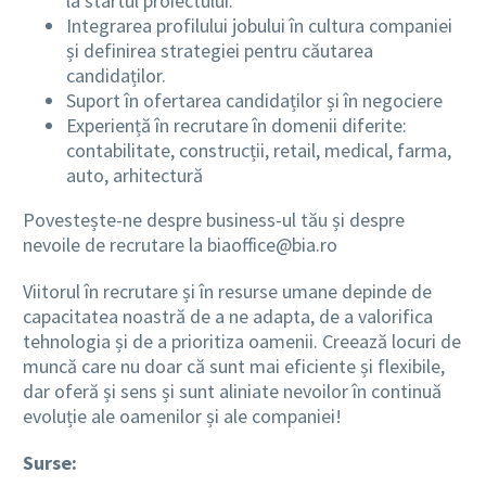
la startul proiectului.
Integrarea profilului jobului în cultura companiei
și definirea strategiei pentru căutarea
candidaților.
Suport în ofertarea candidaților și în negociere
Experiență în recrutare în domenii diferite:
contabilitate, construcții, retail, medical, farma,
auto, arhitectură
Povestește-ne despre business-ul tău și despre
nevoile de recrutare la biaoffice@bia.ro
Viitorul în recrutare și în resurse umane depinde de
capacitatea noastră de a ne adapta, de a valorifica
tehnologia și de a prioritiza oamenii. Creează locuri de
muncă care nu doar că sunt mai eficiente și flexibile,
dar oferă și sens și sunt aliniate nevoilor în continuă
evoluție ale oamenilor și ale companiei!
Surse: