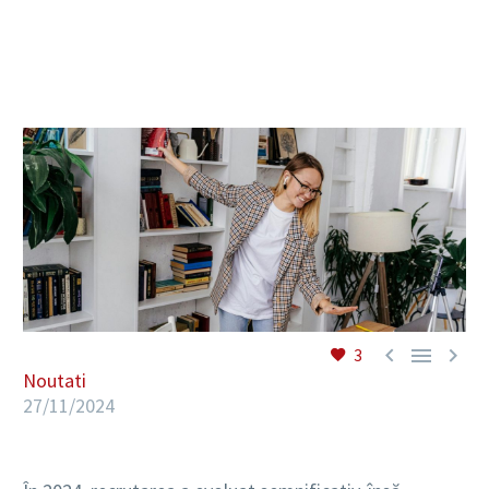
RO



3
Noutati
27/11/2024