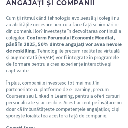
ANGAJAȚI ȘI COMPANII
Cum ții ritmul când tehnologia evoluează și colegii nu
au abilitățile necesare pentru a face față schimbărilor
din domeniul lor? Investește în dezvoltarea continuă a
colegilor.
Conform Forumului Economic Mondial,
până în 2025, 50% dintre angajați vor avea nevoie
de reskilling.
Tehnologiile precum realitatea virtuală
și augmentată (VR/AR) vor fi integrate în programele
de formare pentru a crea experiențe interactive și
captivante.
În plus, companiile investesc tot mai mult în
parteneriate cu platforme de e-learning, precum
Coursera sau LinkedIn Learning, pentru a oferi cursuri
personalizate și accesibile. Acest accent pe învățare nu
doar că îmbunătățește competențele angajaților, ci și
sporește loialitatea acestora față de companie.
Ce poți face: