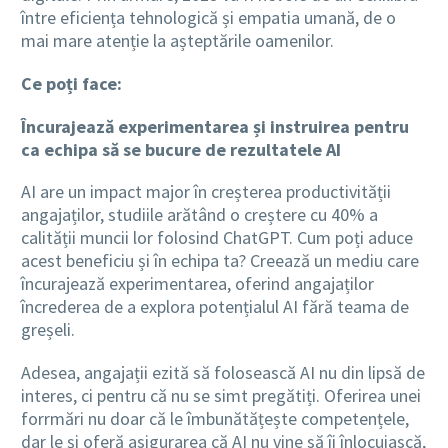
între eficiența tehnologică și empatia umană, de o
mai mare atenție la așteptările oamenilor.
Ce poți face:
Încurajează experimentarea și instruirea pentru
ca echipa să se bucure de rezultatele AI
AI are un impact major în creșterea productivității
angajaților, studiile arătând o creștere cu 40% a
calității muncii lor folosind ChatGPT. Cum poți aduce
acest beneficiu și în echipa ta? Creează un mediu care
încurajează experimentarea, oferind angajaților
încrederea de a explora potențialul AI fără teama de
greșeli.
Adesea, angajații ezită să folosească AI nu din lipsă de
interes, ci pentru că nu se simt pregătiți. Oferirea unei
forrmări nu doar că le îmbunătățește competențele,
dar le și oferă asigurarea că AI nu vine să îi înlocuiască,