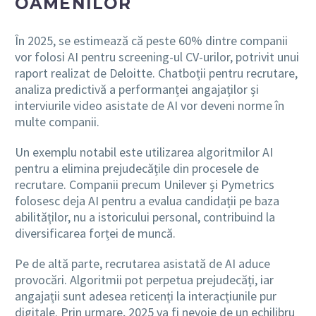
OAMENILOR
În 2025, se estimează că peste 60% dintre companii
vor folosi AI pentru screening-ul CV-urilor, potrivit unui
raport realizat de Deloitte. Chatboții pentru recrutare,
analiza predictivă a performanței angajaților și
interviurile video asistate de AI vor deveni norme în
multe companii.
Un exemplu notabil este utilizarea algoritmilor AI
pentru a elimina prejudecățile din procesele de
recrutare. Companii precum Unilever și Pymetrics
folosesc deja AI pentru a evalua candidații pe baza
abilităților, nu a istoricului personal, contribuind la
diversificarea forței de muncă.
Pe de altă parte, recrutarea asistată de AI aduce
provocări. Algoritmii pot perpetua prejudecăți, iar
angajații sunt adesea reticenți la interacțiunile pur
digitale. Prin urmare, 2025 va fi nevoie de un echilibru