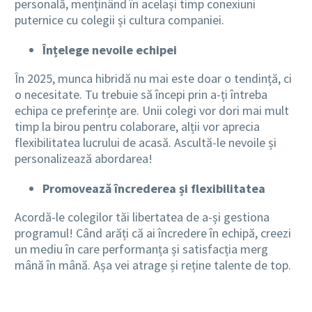
personală, menținând în același timp conexiuni
puternice cu colegii și cultura companiei.
Înțelege nevoile echipei
În 2025, munca hibridă nu mai este doar o tendință, ci
o necesitate. Tu trebuie să începi prin a-ți întreba
echipa ce preferințe are. Unii colegi vor dori mai mult
timp la birou pentru colaborare, alții vor aprecia
flexibilitatea lucrului de acasă. Ascultă-le nevoile și
personalizează abordarea!
Promovează încrederea și flexibilitatea
Acordă-le colegilor tăi libertatea de a-și gestiona
programul! Când arăți că ai încredere în echipă, creezi
un mediu în care performanța și satisfacția merg
mână în mână. Așa vei atrage și reține talente de top.