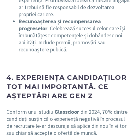
experiență. Promovează ideea că fiecare angajat
ar trebui să fie responsabil de dezvoltarea
propriei cariere.
Recunoașterea și recompensarea
progreselor
: Celebrează succesul celor care își
îmbunătățesc competențele și dobândesc noi
abilități. Include premii, promovări sau
recunoaștere publică.
4. EXPERIENȚA CANDIDAȚILOR
TOT MAI IMPORTANTĂ. CE
AȘTEPTĂRI ARE GEN Z
Conform unui studiu
Glassdoor
din 2024, 70% dintre
candidați susțin că o experiență negativă în procesul
de recrutare le-ar descuraja să aplice din nou în viitor
sau chiar să accepte o ofertă de muncă.