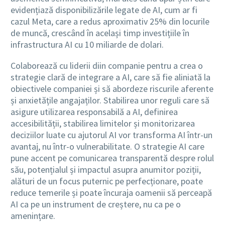
evidențiază disponibilizările legate de AI, cum ar fi
cazul Meta, care a redus aproximativ 25% din locurile
de muncă, crescând în același timp investițiile în
infrastructura AI cu 10 miliarde de dolari.
Colaborează cu liderii diin companie pentru a crea o
strategie clară de integrare a AI, care să fie aliniată la
obiectivele companiei și să abordeze riscurile aferente
și anxietățile angajaților. Stabilirea unor reguli care să
asigure utilizarea responsabilă a AI, definirea
accesibilității, stabilirea limitelor și monitorizarea
deciziilor luate cu ajutorul AI vor transforma AI într-un
avantaj, nu într-o vulnerabilitate. O strategie AI care
pune accent pe comunicarea transparentă despre rolul
său, potențialul și impactul asupra anumitor poziții,
alături de un focus puternic pe perfecționare, poate
reduce temerile și poate încuraja oamenii să perceapă
AI ca pe un instrument de creștere, nu ca pe o
amenințare.