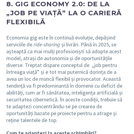
8. GIG ECONOMY 2.0: DE LA
„JOB PE VIAȚĂ” LA O CARIERĂ
FLEXIBILĂ
Economia gig este în continuă evoluție, depășind
serviciile de
ride-sharing
și livrări. Până în 2025, se
așteaptă ca mai mulți profesioniști să adopte acest
model, atrași de autonomia și de oportunitățile
diverse. Treptat dispare conceptul de „job pentru
întreaga viață” și e tot mai puternică dorința de a
avea un loc de muncă flexibil și provocator. Această
tendință va fi predominantă în domenii cu deficit de
abilități, cum ar fi sănătatea, inteligența artificială și
securitatea cibernetică. În aceste condiții, trebuie să
te adaptezi concentrându-se pe crearea de
oportunități bazate pe proiecte pentru a atrage și
reține talentele de top.
Cum te adaptezi la aceste schimbări?