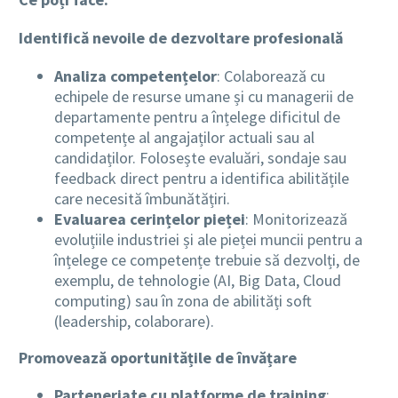
Identifică nevoile de dezvoltare profesională
Analiza competențelor
: Colaborează cu
echipele de resurse umane și cu managerii de
departamente pentru a înțelege dificitul de
competențe al angajaților actuali sau al
candidaților. Folosește evaluări, sondaje sau
feedback direct pentru a identifica abilitățile
care necesită îmbunătățiri.
Evaluarea cerințelor pieței
: Monitorizează
evoluțiile industriei și ale pieței muncii pentru a
înțelege ce competențe trebuie să dezvolți, de
exemplu, de tehnologie (AI, Big Data, Cloud
computing) sau în zona de abilități soft
(leadership, colaborare).
Promovează oportunitățile de învățare
Parteneriate cu platforme de training
: