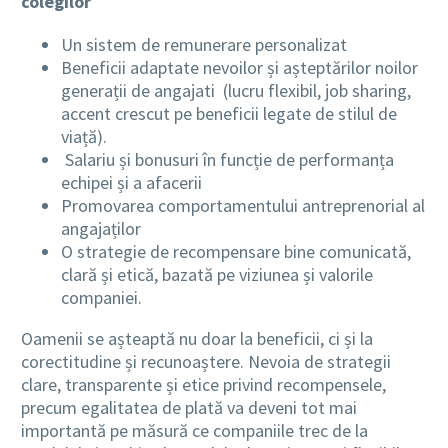
colegilor
Un sistem de remunerare personalizat
Beneficii adaptate nevoilor și așteptărilor noilor
generații de angajati (lucru flexibil, job sharing,
accent crescut pe beneficii legate de stilul de
viață).
Salariu și bonusuri în funcție de performanța
echipei și a afacerii
Promovarea comportamentului antreprenorial al
angajaților
O strategie de recompensare bine comunicată,
clară și etică, bazată pe viziunea și valorile
companiei.
Oamenii se așteaptă nu doar la beneficii, ci și la
corectitudine și recunoaștere. Nevoia de strategii
clare, transparente și etice privind recompensele,
precum egalitatea de plată va deveni tot mai
importantă pe măsură ce companiile trec de la