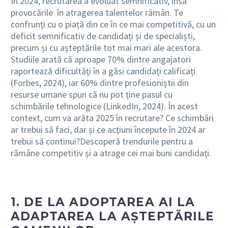
În 2024, recrutarea a evoluat semnificativ, însă
provocările în atragerea talentelor rămân. Te
confrunți cu o piață din ce în ce mai competitivă, cu un
deficit semnificativ de candidați și de specialiști,
precum și cu așteptările tot mai mari ale acestora.
Studiile arată că aproape 70% dintre angajatori
raportează dificultăți în a găsi candidați calificați
(Forbes, 2024), iar 60% dintre profesioniștii din
resurse umane spun că nu pot ține pasul cu
schimbările tehnologice (LinkedIn, 2024). În acest
context, cum va arăta 2025 în recrutare? Ce schimbări
ar trebui să faci, dar și ce acțiuni începute în 2024 ar
trebui să continui?Descoperă trendurile pentru a
rămâne competitiv și a atrage cei mai buni candidați.
1. DE LA ADOPTAREA AI LA
ADAPTAREA LA AȘTEPTĂRILE