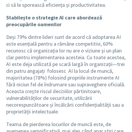
ci să le sporească eficiența și productivitatea.
Stabilește o strategie AI care abordează
preocupările oamenilor
Deși 79% dintre lideri sunt de acord că adoptarea AI
este esențială pentru a rămâne competitivi, 60%
recunosc că organizația lor nu are o viziune și un plan
clar pentru implementarea acesteia. Cu toate acestea,
AI este deja utilizată pe scară largă în organizații—trei
din patru angajați folosesc AI la locul de muncă,
majoritatea (78%) folosind propriile instrumente AI
fără niciun fel de îndrumare sau supraveghere oficială.
Aceasta crește riscul deciziilor părtinitoare,
vulnerabilităților de securitate, utilizării
necorespunzătoare și încălcării confidențialității sau a
proprietății intelectuale.
Teama de pierderea locurilor de muncă este, de
asemenea semnificativă, mai ales când apar știri care