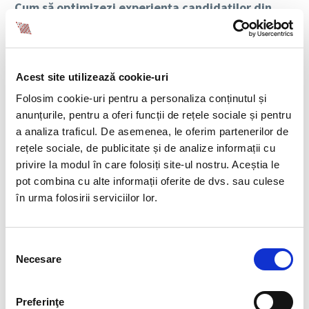
Cum să optimizezi experiența candidaților din
Generația Z
Până în 2025, Generația Z va reprezenta 27% din forța
de muncă. Tehnologiile digitale și diversitatea sunt
esențiale pentru această generație care caută scop și
Acest site utilizează cookie-uri
o cultură organizațională solidă. Totuși, așteptările lor
Folosim cookie-uri pentru a personaliza conținutul și
impun o schimbare a strategiilor de recrutare, mai
anunțurile, pentru a oferi funcții de rețele sociale și pentru
ales că peste 50% dintre tineri sunt nemulțumiți de
a analiza traficul. De asemenea, le oferim partenerilor de
lipsa oportunităților de dezvoltare și aproape
jumătate își caută un nou loc de muncă.
rețele sociale, de publicitate și de analize informații cu
privire la modul în care folosiți site-ul nostru. Aceștia le
Recomandări pentru atragerea și retenția
pot combina cu alte informații oferite de dvs. sau culese
Generației Z:
în urma folosirii serviciilor lor.
Spune-ți povestea
: Gen Z vrea să vadă valori
autentice, cum ar fi sustenabilitatea și
Selecția
diversitatea. O poveste de brand coerentă îi
Necesare
consimțământului
convinge.
Prioritizează învățarea și dezvoltarea
: Oferă
Preferinţe
oportunități clare de formare, un aspect decisiv