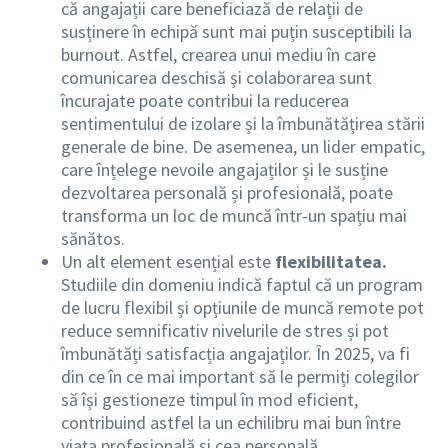
că angajații care beneficiază de relații de
susținere în echipă sunt mai puțin susceptibili la
burnout. Astfel, crearea unui mediu în care
comunicarea deschisă și colaborarea sunt
încurajate poate contribui la reducerea
sentimentului de izolare și la îmbunătățirea stării
generale de bine. De asemenea, un lider empatic,
care înțelege nevoile angajaților și le susține
dezvoltarea personală și profesională, poate
transforma un loc de muncă într-un spațiu mai
sănătos.
Un alt element esențial este
flexibilitatea.
Studiile din domeniu indică faptul că un program
de lucru flexibil și opțiunile de muncă remote pot
reduce semnificativ nivelurile de stres și pot
îmbunătăți satisfacția angajaților. În 2025, va fi
din ce în ce mai important să le permiți colegilor
să își gestioneze timpul în mod eficient,
contribuind astfel la un echilibru mai bun între
viața profesională și cea personală.