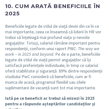
10. CUM ARATĂ BENEFICIILE ÎN
2025
Beneficiile legate de stilul de viață devin din ce în ce
mai importante, ceea ce înseamnă că liderii în HR vor
trebui să înțeleagă mai profund viața și nevoile
angajaților. Totuși, salariul rămâne important pentru
respondenții, conform unui raport PWC:
The way we
work – in 2025 and beyond.
Pe de o parte, beneficiile
legate de stilul de viață permit angajaților să își
satisfacă preferințele individuale, în timp ce salariul
oferă stabilitate și siguranță. 89% dintre respondenții
studiului PwC consideră că beneficiile, cum ar fi
munca de acasă, programul flexibil sau zilele
suplimentare de vacanță sunt tot mai importante.
Iată pe ce beneficii ar trebui să mizezi în 2025
pentru a răspunde așteptărilor candidaților și