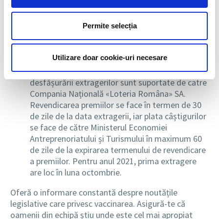
reprezinta venit neimpozabil;
Se aprobă organizarea Loteriei de vaccinare, ca
măsură pentru încurajarea vaccinării. Premiile în
Permite selecția
bani acordate se supun regimului fiscal aferent
veniturilor din premii reglementat de Legea nr.
Utilizare doar cookie-uri necesare
227/2015, cu modificările si completarile
ulterioare. Costurile aferente organizării și
desfășurării extragerilor sunt suportate de catre
Compania Națională «Loteria Româna» SA.
Revendicarea premiilor se face în termen de 30
de zile de la data extragerii, iar plata câștigurilor
se face de către Ministerul Economiei
Antreprenoriatului și Turismului în maximum 60
de zile de la expirarea termenului de revendicare
a premiilor. Pentru anul 2021, prima extragere
are loc în luna octombrie.
Oferă o informare constantă despre noutățile
legislative care privesc vaccinarea. Asigură-te că
oamenii din echipă știu unde este cel mai apropiat