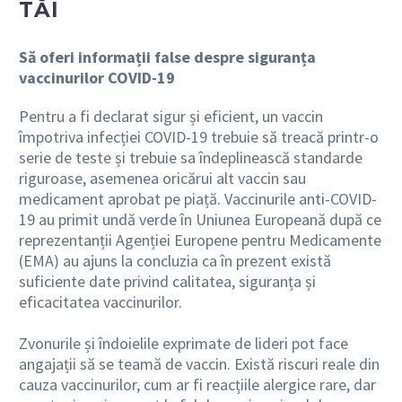
TĂI
Să oferi informații false despre siguranța
vaccinurilor COVID-19
Pentru a fi declarat sigur și eficient, un vaccin
împotriva infecției COVID-19 trebuie să treacă printr-o
serie de teste și trebuie sa îndeplinească standarde
riguroase, asemenea oricărui alt vaccin sau
medicament aprobat pe piață. Vaccinurile anti-
COVID-
19
au primit undă verde în Uniunea Europeană după ce
reprezentanții Agenției Europene pentru Medicamente
(EMA) au ajuns la concluzia ca în prezent există
suficiente date privind calitatea, siguranța și
eficacitatea vaccinurilor.
Zvonurile și îndoielile exprimate de lideri pot face
angajații să se teamă de vaccin. Există riscuri reale din
cauza vaccinurilor, cum ar fi reacțiile alergice rare, dar