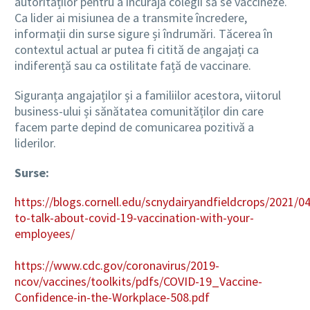
autorităților pentru a încuraja colegii să se vaccineze.
Ca lider ai misiunea de a transmite încredere,
informații din surse sigure și îndrumări. Tăcerea în
contextul actual ar putea fi citită de angajați ca
indiferență sau ca ostilitate față de vaccinare.
Siguranța angajaților și a familiilor acestora, viitorul
business-ului și sănătatea comunităților din care
facem parte depind de comunicarea pozitivă a
liderilor.
Surse:
https://blogs.cornell.edu/scnydairyandfieldcrops/2021/0
to-talk-about-covid-19-vaccination-with-your-
employees/
https://www.cdc.gov/coronavirus/2019-
ncov/vaccines/toolkits/pdfs/COVID-19_Vaccine-
Confidence-in-the-Workplace-508.pdf