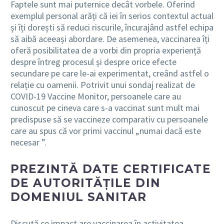
Faptele sunt mai puternice decât vorbele. Oferind
exemplul personal arăți că iei în serios contextul actual
și îți dorești să reduci riscurile, încurajând astfel echipa
să aibă aceeași abordare. De asemenea, vaccinarea îți
oferă posibilitatea de a vorbi din propria experiență
despre întreg procesul și despre orice efecte
secundare pe care le-ai experimentat, creând astfel o
relație cu oamenii. Potrivit unui sondaj realizat de
COVID-19 Vaccine Monitor, persoanele care au
cunoscut pe cineva care s-a vaccinat sunt mult mai
predispuse să se vaccineze comparativ cu persoanele
care au spus că vor primi vaccinul „numai dacă este
necesar ”.
PREZINTĂ DATE CERTIFICATE
DE AUTORITĂȚILE DIN
DOMENIUL SANITAR
Discută ce impact are vaccinarea în activitatea