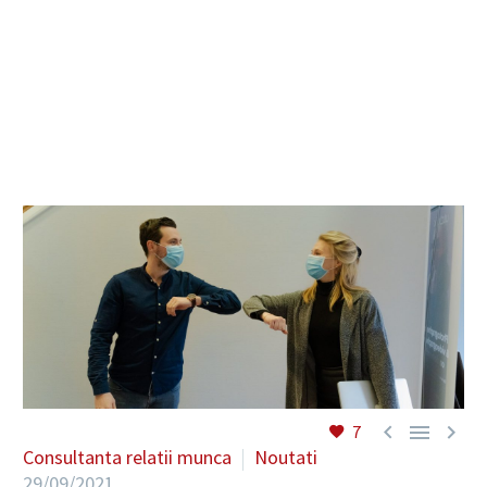
RO



7
Consultanta relatii munca
Noutati
29/09/2021