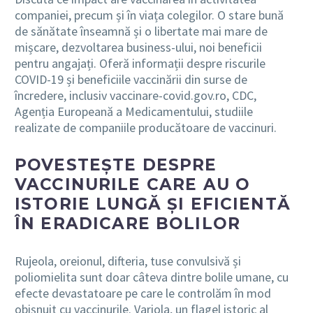
companiei, precum și în viața colegilor. O stare bună
de sănătate înseamnă și o libertate mai mare de
mișcare, dezvoltarea business-ului, noi beneficii
pentru angajați. Oferă informații despre riscurile
COVID-19 și beneficiile vaccinării din surse de
încredere, inclusiv
vaccinare-covid.gov.ro
, CDC,
Agenția Europeană a Medicamentului, studiile
realizate de companiile producătoare de vaccinuri.
POVESTEȘTE DESPRE
VACCINURILE CARE AU O
ISTORIE LUNGĂ ȘI EFICIENTĂ
ÎN ERADICARE BOLILOR
Rujeola, oreionul, difteria, tuse convulsivă și
poliomielita sunt doar câteva dintre bolile umane, cu
efecte devastatoare pe care le controlăm în mod
obișnuit cu vaccinurile. Variola, un flagel istoric al