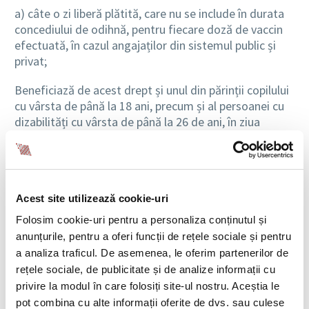
a) câte o zi liberă plătită, care nu se include în durata
concediului de odihnă, pentru fiecare doză de vaccin
efectuată, în cazul angajaților din sistemul public și
privat;
Beneficiază de acest drept și unul din părinții copilului
cu vârsta de până la 18 ani, precum și al persoanei cu
dizabilități cu vârsta de până la 26 de ani, în ziua
vaccinării copilului/persoanei cu dizabilități.
Dispozițiile legii nu se aplică în situația în care
persoanele prevăzute la alin. (1) lit. a) sau c)
sunt
Acest site utilizează cookie-uri
vaccinate la locul de muncă prin grija
angajatorului.
Folosim cookie-uri pentru a personaliza conținutul și
anunțurile, pentru a oferi funcții de rețele sociale și pentru
Pentru a nu afecta semnificativ activitatea
a analiza traficul. De asemenea, le oferim partenerilor de
angajatorului, angajații au obligația de a informa
rețele sociale, de publicitate și de analize informații cu
angajatorul cu privire la opțiunile de programare ale
privire la modul în care folosiți site-ul nostru. Aceștia le
zilelor libere pe care urmează să le solicite în temeiul
pot combina cu alte informații oferite de dvs. sau culese