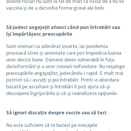
aceste riscuri nu sunt la fel de mari ca riscul de a nu se
vaccina și de a dezvolta forme grave ale bolii.
Să judeci angajații atunci când pun întrebări sau
își împărtășesc preocupările
Sunt vremuri cu adevărat incerte, iar pandemia
provoacă stres și anxietate care pot împiedica luarea
unor decizii bune. Oamenii devin vulnerabili în fața
dezinformării și a unor zvonuri nefondate. Nu respinge
preocupările angajaților, judecându-i rapid. E mult mai
potrivit să-i asculți și pui întrebări. Printr-o abordare
bazată pe ascultare și întrebări îi poți ajuta să-și
descopere îngrijorările și să-și reanalizeze opțiunile.
Să ignori discuția despre vaccin sau să taci
Nu este suficient să te bazezi pe mesajele