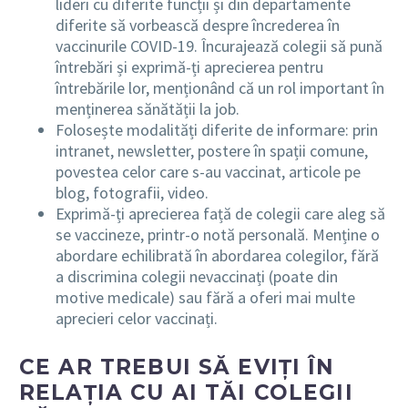
lideri cu diferite funcții și din departamente
diferite să vorbească despre încrederea în
vaccinurile COVID-19. Încurajează colegii să pună
întrebări și exprimă-ți aprecierea pentru
întrebările lor, menționând că un rol important în
menținerea sănătății la job.
Folosește modalități diferite de informare: prin
intranet, newsletter, postere în spații comune,
povestea celor care s-au vaccinat, articole pe
blog, fotografii, video.
Exprimă-ți aprecierea față de colegii care aleg să
se vaccineze, printr-o notă personală. Menține o
abordare echilibrată în abordarea colegilor, fără
a discrimina colegii nevaccinați (poate din
motive medicale) sau fără a oferi mai multe
aprecieri celor vaccinați.
CE AR TREBUI SĂ EVIȚI ÎN
RELAȚIA CU AI TĂI COLEGII