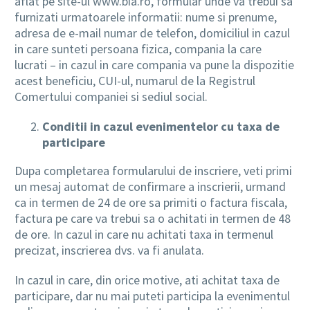
aflat pe site-ul www.bia.ro, formular unde va trebui sa
furnizati urmatoarele informatii: nume si prenume,
adresa de e-mail numar de telefon, domiciliul in cazul
in care sunteti persoana fizica, compania la care
lucrati – in cazul in care compania va pune la dispozitie
acest beneficiu, CUI-ul, numarul de la Registrul
Comertului companiei si sediul social.
Conditii in cazul evenimentelor cu taxa de
participare
Dupa completarea formularului de inscriere, veti primi
un mesaj automat de confirmare a inscrierii, urmand
ca in termen de 24 de ore sa primiti o factura fiscala,
factura pe care va trebui sa o achitati in termen de 48
de ore. In cazul in care nu achitati taxa in termenul
precizat, inscrierea dvs. va fi anulata.
In cazul in care, din orice motive, ati achitat taxa de
participare, dar nu mai puteti participa la evenimentul