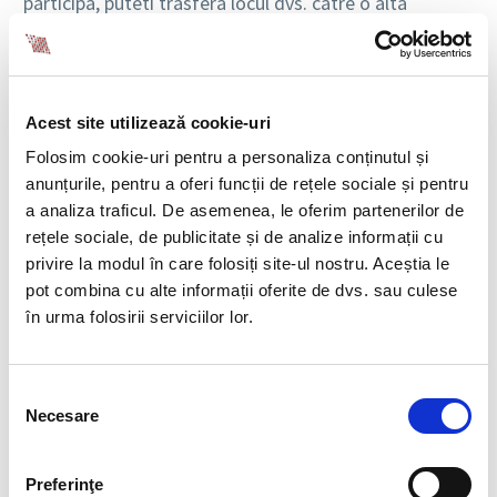
participa, puteti trasfera locul dvs. catre o alta
persoana interesata, cu obligatia de a anunta BIA, cu
cel mult 12 ore inainte de inceperea evenimentului
online, la adresa biaoffice@bia.ro.
Acest site utilizează cookie-uri
Conditii de participare la evenimentele
online
Folosim cookie-uri pentru a personaliza conținutul și
anunțurile, pentru a oferi funcții de rețele sociale și pentru
Pentru participarea la eveniment este necesar sa
a analiza traficul. De asemenea, le oferim partenerilor de
detineti o adresa de e-mail valida si sa aveti acces la
rețele sociale, de publicitate și de analize informații cu
aplicatia ZOOM.
privire la modul în care folosiți site-ul nostru. Aceștia le
pot combina cu alte informații oferite de dvs. sau culese
Participarea la evenimente se face intr-un numar
în urma folosirii serviciilor lor.
limitat de locuri, maxim 25 de persoane/sesiune. In
cazul in care, la momentul inscrierii, acest numar a
fost atins, veti fi informat si, in acest caz,
Selecția
Organizatorul isi rezerva dreptul de a organiza o alta
Necesare
consimțământului
sesiune, pe aceeasi tema, la o data ulterioara pe care
v-o comunica.
Preferinţe