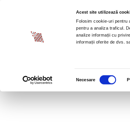
Acest site utilizează cook
DESPRE BIA
PROM
Folosim cookie-uri pentru a 
pentru a analiza traficul. 
analize informații cu privir
informații oferite de dvs. sa
Selecția
Necesare
P
consimțământului
SERVICII BIA HR