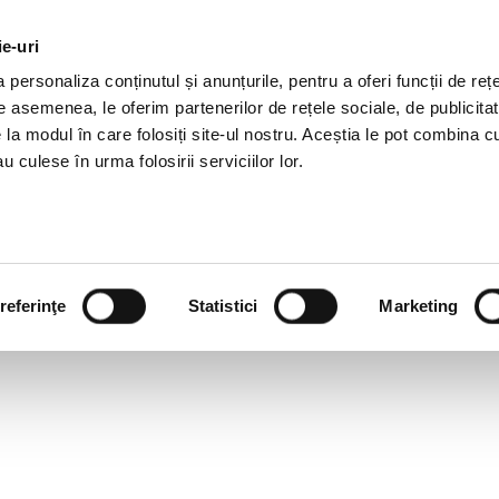
ie-uri
OTII HR
SERVICII
JOBURI
REFERINTE
R
personaliza conținutul și anunțurile, pentru a oferi funcții de rețe
De asemenea, le oferim partenerilor de rețele sociale, de publicitat
e la modul în care folosiți site-ul nostru. Aceștia le pot combina c
u culese în urma folosirii serviciilor lor.
referinţe
Statistici
Marketing