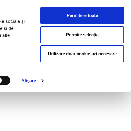
ESURSE HR
BLOG
CONTACT
RO
Permitere toate
le sociale și
e și de
Permite selecția
u alte
Utilizare doar cookie-uri necesare
Afişare