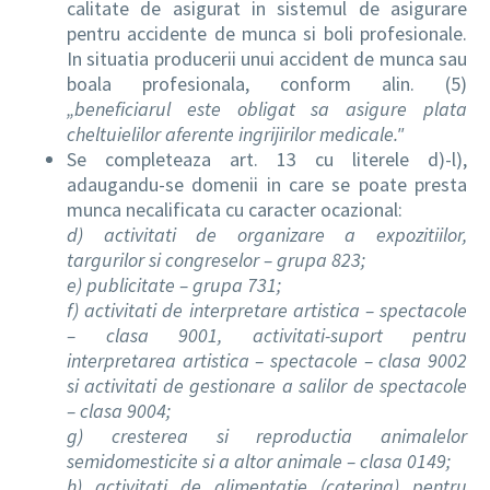
calitate de asigurat in sistemul de asigurare
pentru accidente de munca si boli profesionale.
In situatia producerii unui accident de munca sau
boala profesionala, conform alin. (5)
„beneficiarul este obligat sa asigure plata
cheltuielilor aferente ingrijirilor medicale."
Se completeaza art. 13 cu literele d)-l),
adaugandu-se domenii in care se poate presta
munca necalificata cu caracter ocazional:
d) activitati de organizare a expozitiilor,
targurilor si congreselor – grupa 823;
e) publicitate – grupa 731;
f) activitati de interpretare artistica – spectacole
– clasa 9001, activitati-suport pentru
interpretarea artistica – spectacole – clasa 9002
si activitati de gestionare a salilor de spectacole
– clasa 9004;
g) cresterea si reproductia animalelor
semidomesticite si a altor animale – clasa 0149;
h) activitati de alimentatie (catering) pentru