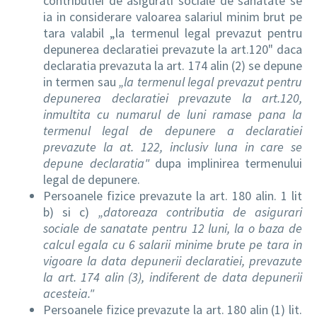
contributiei de asigurati sociale de sanatate se
ia in considerare valoarea salariul minim brut pe
tara valabil „la termenul legal prevazut pentru
depunerea declaratiei prevazute la art.120" daca
declaratia prevazuta la art. 174 alin (2) se depune
in termen sau
„la termenul legal prevazut pentru
depunerea declaratiei prevazute la art.120,
inmultita cu numarul de luni ramase pana la
termenul legal de depunere a declaratiei
prevazute la at. 122, inclusiv luna in care se
depune declaratia"
dupa implinirea termenului
legal de depunere.
Persoanele fizice prevazute la art. 180 alin. 1 lit
b) si c)
„datoreaza contributia de asigurari
sociale de sanatate pentru 12 luni, la o baza de
calcul egala cu 6 salarii minime brute pe tara in
vigoare la data depunerii declaratiei, prevazute
la art. 174 alin (3), indiferent de data depunerii
acesteia."
Persoanele fizice prevazute la art. 180 alin (1) lit.