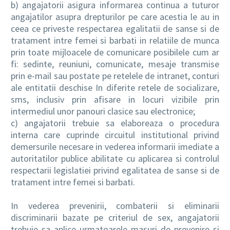
b) angajatorii asigura informarea continua a tuturor
angajatilor asupra drepturilor pe care acestia le au in
ceea ce priveste respectarea egalitatii de sanse si de
tratament intre femei si barbati in relatiile de munca
prin toate mijloacele de comunicare posibilele cum ar
fi: sedinte, reuniuni, comunicate, mesaje transmise
prin e-mail sau postate pe retelele de intranet, conturi
ale entitatii deschise In diferite retele de socializare,
sms, inclusiv prin afisare in locuri vizibile prin
intermediul unor panouri clasice sau electronice;
c) angajatorii trebuie sa elaboreaza o procedura
interna care cuprinde circuitul institutional privind
demersurile necesare in vederea informarii imediate a
autoritatilor publice abilitate cu aplicarea si controlul
respectarii legislatiei privind egalitatea de sanse si de
tratament intre femei si barbati.
In vederea prevenirii, combaterii si eliminarii
discriminarii bazate pe criteriul de sex, angajatorii
trebuie sa aplice urmatoarele masuri de prevenire si