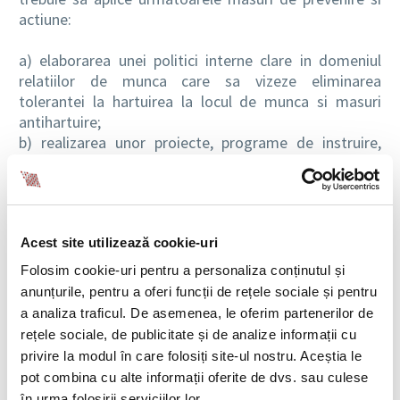
actiune:
a) elaborarea unei politici interne clare in domeniul
relatiilor de munca care sa vizeze eliminarea
tolerantei la hartuirea la locul de munca si masuri
antihartuire;
b) realizarea unor proiecte, programe de instruire,
campanii de informare, educare si constientizare a
angajatilor in scopul asigurarii unei intelegeri comune,
asupra politicii interne privind hartuirea la locul de
munca si a cunoasterii modalitatilor de raportare a
Acest site utilizează cookie-uri
unei astfel de situatii;
c) asigurarea unor sesiuni de informare si formare
Folosim cookie-uri pentru a personaliza conținutul și
specializata in domeniul egalitatii de sanse si de
anunțurile, pentru a oferi funcții de rețele sociale și pentru
tratament intre femei si barbati pentru conducerea
a analiza traficul. De asemenea, le oferim partenerilor de
institutiei si celelalte posturi de conducere;
rețele sociale, de publicitate și de analize informații cu
d) promovarea unei atitudini bazate pe respect
privire la modul în care folosiți site-ul nostru. Aceștia le
reciproc si buna colaborare care sa genereze un
pot combina cu alte informații oferite de dvs. sau culese
comportament profesional in orice moment, inclusiv
în urma folosirii serviciilor lor.