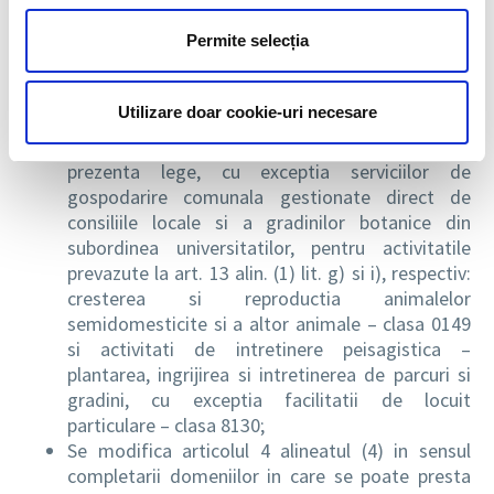
Legea 52/2011
, privind exercitarea unor activitati
Permite selecția
cu caracter ocazional desfasurate de zilieri, astfel:
Utilizare doar cookie-uri necesare
Art. 1 alineatul (3) litera (a) Institutiile publice nu
au calitatea de beneficiari in sensul prevazut de
prezenta lege, cu exceptia serviciilor de
gospodarire comunala gestionate direct de
consiliile locale si a gradinilor botanice din
subordinea universitatilor, pentru activitatile
prevazute la art. 13 alin. (1) lit. g) si i), respectiv:
cresterea si reproductia animalelor
semidomesticite si a altor animale – clasa 0149
si activitati de intretinere peisagistica –
plantarea, ingrijirea si intretinerea de parcuri si
gradini, cu exceptia facilitatii de locuit
particulare – clasa 8130;
Se modifica articolul 4 alineatul (4) in sensul
completarii domeniilor in care se poate presta