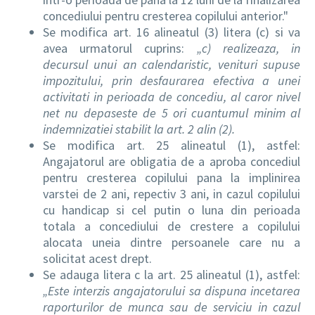
concediului pentru cresterea copilului anterior."
Se modifica art. 16 alineatul (3) litera (c) si va
avea urmatorul cuprins:
„c) realizeaza, in
decursul unui an calendaristic, venituri supuse
impozitului, prin desfaurarea efectiva a unei
activitati in perioada de concediu, al caror nivel
net nu depaseste de 5 ori cuantumul minim al
indemnizatiei stabilit la art. 2 alin (2).
Se modifica art. 25 alineatul (1), astfel:
Angajatorul are obligatia de a aproba concediul
pentru cresterea copilului pana la implinirea
varstei de 2 ani, repectiv 3 ani, in cazul copilului
cu handicap si cel putin o luna din perioada
totala a concediului de crestere a copilului
alocata uneia dintre persoanele care nu a
solicitat acest drept.
Se adauga litera c la art. 25 alineatul (1), astfel:
„Este interzis angajatorului sa dispuna incetarea
raporturilor de munca sau de serviciu in cazul