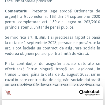
face urmatoarele precizari:
Comentariu:
Prezenta lege aprobă Ordonanța de
urgență a Guvernului nr. 163 din 24 septembrie 2020
pentru completarea art. 159 din Legea nr. 263/2010
privind sistemul unitar de pensii publice.
Se modifica art. II, alin. 1 si precizeaza faptul ca până
la data de 1 septembrie 2023, persoanele prevăzute la
art. I pot încheia un contract de asigurare socială în
vederea obținerii pensiei pentru limită de vârstă.
Plata contribuției de asigurări sociale datorate se
efectuează într-o singură tranșă sau eșalonat, în
tranșe lunare, până la data de 31 august 2023, iar in
cazul in care contributia de asigurări sociale datorată
nu este achitată în întregime, stagiul de cotizare se
constituie corespunzător plății efectuate
Ordinul 540/2021