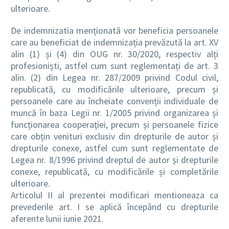
ulterioare.
De indemnizatia menționată vor beneficia persoanele
care au beneficiat de indemnizația prevăzută la art. XV
alin (1) și (4) din OUG nr. 30/2020, respectiv alți
profesioniști, astfel cum sunt reglementați de art. 3
alin. (2) din Legea nr. 287/2009 privind Codul civil,
republicată, cu modificările ulterioare, precum și
persoanele care au încheiate convenții individuale de
muncă în baza Legii nr. 1/2005 privind organizarea și
funcționarea cooperației, precum și persoanele fizice
care obțin venituri exclusiv din drepturile de autor și
drepturile conexe, astfel cum sunt reglementate de
Legea nr. 8/1996 privind dreptul de autor și drepturile
conexe, republicată, cu modificările și completările
ulterioare.
Articolul II al prezentei modificari mentioneaza ca
prevederile art. I se aplică începând cu drepturile
aferente lunii iunie 2021.