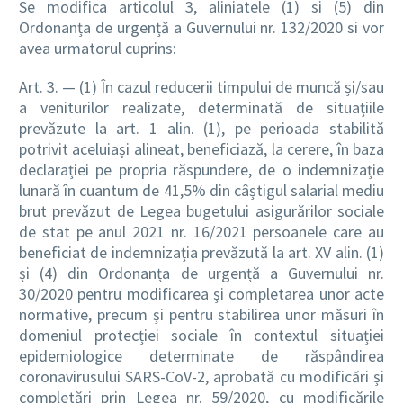
Se modifica articolul 3, aliniatele (1) si (5) din
Ordonanța de urgență a Guvernului nr. 132/2020 si vor
avea urmatorul cuprins:
Art. 3. — (1) În cazul reducerii timpului de muncă și/sau
a veniturilor realizate, determinată de situațiile
prevăzute la art. 1 alin. (1), pe perioada stabilită
potrivit aceluiași alineat, beneficiază, la cerere, în baza
declarației pe propria răspundere, de o indemnizație
lunară în cuantum de 41,5% din câștigul salarial mediu
brut prevăzut de Legea bugetului asigurărilor sociale
de stat pe anul 2021 nr. 16/2021 persoanele care au
beneficiat de indemnizația prevăzută la art. XV alin. (1)
și (4) din Ordonanța de urgență a Guvernului nr.
30/2020 pentru modificarea și completarea unor acte
normative, precum și pentru stabilirea unor măsuri în
domeniul protecției sociale în contextul situației
epidemiologice determinate de răspândirea
coronavirusului SARS-CoV-2, aprobată cu modificări și
completări prin Legea nr. 59/2020, cu modificările