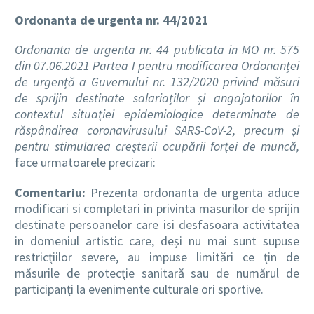
Ordonanta de urgenta nr. 44/2021
Ordonanta de urgenta nr. 44 publicata in MO nr. 575
din 07.06.2021 Partea I pentru modificarea Ordonanței
de urgență a Guvernului nr. 132/2020 privind măsuri
de sprijin destinate salariaților și angajatorilor în
contextul situației epidemiologice determinate de
răspândirea coronavirusului SARS-CoV-2, precum și
pentru stimularea creșterii ocupării forței de muncă,
face urmatoarele precizari:
Comentariu:
Prezenta ordonanta de urgenta aduce
modificari si completari in privinta masurilor de sprijin
destinate persoanelor care isi desfasoara activitatea
in domeniul artistic care, deși nu mai sunt supuse
restricțiilor severe, au impuse limitări ce țin de
măsurile de protecție sanitară sau de numărul de
participanți la evenimente culturale ori sportive.