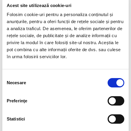
Acest site utilizează cookie-uri
Ordinul nr. 540 publicat in MO nr. 622 din 24.06.2021
Partea I pentru privind modificarea anexei nr. 1 la
Folosim cookie-uri pentru a personaliza conținutul și
Ordinul ministrului muncii și protecției sociale nr.
anunțurile, pentru a oferi funcții de rețele sociale și pentru
741/2020 pentru aprobarea modelului documentelor
a analiza traficul. De asemenea, le oferim partenerilor de
prevăzute la art. XII alin. (1) din Ordonanța de urgență
rețele sociale, de publicitate și de analize informații cu
a Guvernului nr. 30/2020 pentru modificarea și
privire la modul în care folosiți site-ul nostru. Aceștia le
completarea unor acte normative, precum și pentru
pot combina cu alte informații oferite de dvs. sau culese
stabilirea unor măsuri în domeniul protecției sociale în
în urma folosirii serviciilor lor.
contextul situației epidemiologice determinate de
răspândirea coronavirusului SARS-CoV-2, cu
modificările și completările aduse prin Ordonanța de
Selecția
urgență a Guvernului nr. 32/2020 pentru modificarea
Necesare
consimțământului
și completarea Ordonanței de urgență a Guvernului nr.
30/2020 pentru modificarea și completarea unor acte
normative, precum și pentru stabilirea unor măsuri în
Preferinţe
domeniul protecției sociale în contextul situației
epidemiologice determinate de răspândirea
Statistici
coronavirusului SARS-CoV-2 și pentru stabilirea unor
măsuri suplimentare de protecție socială,
face