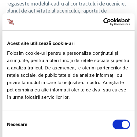
regaseste modelul-cadru al contractului de ucenicie,
planul de activitate al ucenicului, raportul de
monitorizare al planului de activitate al ucenicului dar
si registrul angajatorilor de ucenici.
Hotararea nr. 848/2013
Acest site utilizează cookie-uri
Hotararea nr. 848 din 30 octombrie 2013, publicata in
Folosim cookie-uri pentru a personaliza conținutul și
MO Partea I nr. 689 din 11.11.2013, pentru modificarea
anunțurile, pentru a oferi funcții de rețele sociale și pentru
si completarea Hotararii Guvernului nr. 274/2013
a analiza traficul. De asemenea, le oferim partenerilor de
privind acordarea ajutoarelor de minimis pentru
rețele sociale, de publicitate și de analize informații cu
investitiile realizate de intreprinderile mici si mijlocii
,
privire la modul în care folosiți site-ul nostru. Aceștia le
face urmatoarele precizari:
pot combina cu alte informații oferite de dvs. sau culese
în urma folosirii serviciilor lor.
Comentariu: Articolul 2 se modifica si va avea
urmatorul cuprins: “
Art. 2 – Ajutorul de minimis se
acorda IMM-urilor, cu respectarea prevederilor
Selecția
prezentei hotarari si a Regulamentului, prin alocari de
Necesare
consimțământului
la bugetul de stat, din bugetul Ministerului Economiei
prin Departamentul pentru Intreprinderi Mici si Mijlocii,