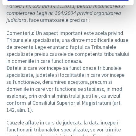
Partea I nr. 699 din 14.11.2013, pentru modificarea si
completarea Legii nr. 304/2004 privind organizarea
judiciara
, face urmatoarele precizari:
Comentariu: Un aspect important este acela privind
Tribunalele specializate, una dintre modificarile aduse
de prezenta Lege enuntand faptul ca Tribunalele
specializate preiau cauzele de competenta tribunalului
in domeniile in care functioneaza.
Datele la care vor incepe sa functioneze tribunalele
specializate, judetele si localitatile in care vor incepe
sa functioneze, denumirea acestora, precum si
domeniile in care vor functiona se stabilesc, in mod
esalonat, prin ordin al ministrului justitiei, cu avizul
conform al Consiliului Superior al Magistraturii (art.
142, alin. 1).
Cauzele aflate in curs de judecata la data inceperii
functionarii tribunalelor specializate, se vor trimite