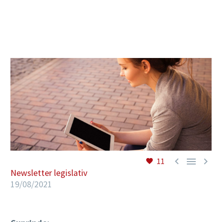
RO



11
Newsletter legislativ
19/08/2021