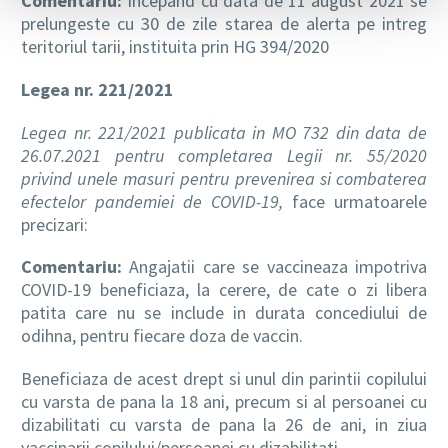
Comentariu:
Incepand cu data de 11 august 2021 se
prelungeste cu 30 de zile starea de alerta pe intreg
teritoriul tarii, instituita prin HG 394/2020
Legea nr. 221/2021
Legea nr. 221/2021 publicata in MO 732 din data de
26.07.2021 pentru completarea Legii nr. 55/2020
privind unele masuri pentru prevenirea si combaterea
efectelor pandemiei de COVID-19,
face urmatoarele
precizari:
Comentariu:
Angajatii care se vaccineaza impotriva
COVID-19 beneficiaza, la cerere, de cate o zi libera
patita care nu se include in durata concediului de
odihna, pentru fiecare doza de vaccin.
Beneficiaza de acest drept si unul din parintii copilului
cu varsta de pana la 18 ani, precum si al persoanei cu
dizabilitati cu varsta de pana la 26 de ani, in ziua
vaccinarii copilului/persoanei cu dizabilitati.