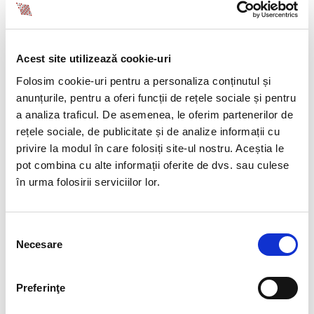
potrivit Legii nr. 136/2020, republicată, cu
modificările şi completările ulterioare.
Durata cumulată a concediilor medicale
acordate de medicul de familie pentru un
Acest site utilizează cookie-uri
asigurat pentru incapacitate temporară de
Folosim cookie-uri pentru a personaliza conținutul și
muncă nu poate depăşi 28 de zile calendaristice
anunțurile, pentru a oferi funcții de rețele sociale și pentru
în ultimul an (30 de zile calendaristice era
a analiza traficul. De asemenea, le oferim partenerilor de
prevazut anterior) socotite de la prima zi de
rețele sociale, de publicitate și de analize informații cu
îmbolnăvire, indiferent de cauza acesteia. După
privire la modul în care folosiți site-ul nostru. Aceștia le
totalizarea a 28 de zile calendaristice acordate
pot combina cu alte informații oferite de dvs. sau culese
de către medicul de familie, eliberarea
în urma folosirii serviciilor lor.
certificatelor de concediu medical se va face
numai de către medicul curant din ambulatoriul
de specialitate sau din spital, în caz de internare,
Selecția
cu încadrarea în duratele maxime prevăzute de
Necesare
consimțământului
lege.
Cuantumul brut al indemnizatiei de carantina se
suporta integral din FNUASS, cu exceptia cazului
Preferinţe
în care se instituie măsura carantinei la
întoarcerea pe teritoriul României, pentru o