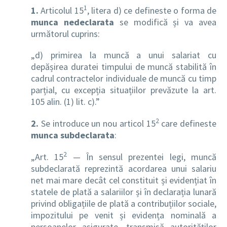
1
1.
Articolul 15
, litera d) ce defineste o forma de
munca nedeclarata
se modifică și va avea
următorul cuprins:
„d) primirea la muncă a unui salariat cu
depășirea duratei timpului de muncă stabilită în
cadrul contractelor individuale de muncă cu timp
parțial, cu excepția situațiilor prevăzute la art.
105 alin. (1) lit. c).”
2
2.
Se introduce un nou articol 15
care defineste
munca subdeclarata
:
2
„Art. 15
— În sensul prezentei legi, muncă
subdeclarată reprezintă acordarea unui salariu
net mai mare decât cel constituit și evidențiat în
statele de plată a salariilor și în declarația lunară
privind obligațiile de plată a contribuțiilor sociale,
impozitului pe venit și evidența nominală a
persoanelor asigurate, transmisă autorităților