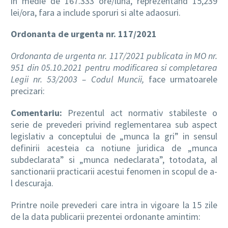
in medie de 167.333 ore/luna, reprezentand 15,239
lei/ora, fara a include sporuri si alte adaosuri.
Ordonanta de urgenta nr. 117/2021
Ordonanta de urgenta nr. 117/2021 publicata in MO nr.
951 din 05.10.2021 pentru modificarea si completarea
Legii nr. 53/2003 – Codul Muncii,
face urmatoarele
precizari:
Comentariu:
Prezentul act normativ stabileste o
serie de prevederi privind reglementarea sub aspect
legislativ a conceptului de „munca la gri” in sensul
definirii acesteia ca notiune juridica de „munca
subdeclarata” si „munca nedeclarata”, totodata, al
sanctionarii practicarii acestui fenomen in scopul de a-
l descuraja.
Printre noile prevederi care intra in vigoare la 15 zile
de la data publicarii prezentei ordonante amintim: