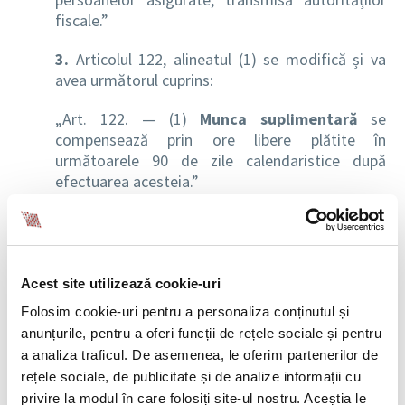
fiscale.”
3.
Articolul 122, alineatul (1) se modifică și va
avea următorul cuprins:
„Art. 122. — (1)
Munca suplimentară
se
compensează prin ore libere plătite în
următoarele 90 de zile calendaristice după
efectuarea acesteia.”
4.
Angajatorii care nu achită la timp salariile și
depășesc termenul stabilit cu mai mult de o lună
vor putea fi sancționați cu amendă de la 5.000 de
lei până la 10.000 de lei pentru fiecare salariat
Acest site utilizează cookie-uri
care nu și-a primit remunerația. Sunt exceptați
Folosim cookie-uri pentru a personaliza conținutul și
angajatorii care află sub incidența Legii nr.
anunțurile, pentru a oferi funcții de rețele sociale și pentru
85/2014 privind procedurile de prevenire a
a analiza traficul. De asemenea, le oferim partenerilor de
insolvenței și de insolvență.
rețele sociale, de publicitate și de analize informații cu
privire la modul în care folosiți site-ul nostru. Aceștia le
5.
Se modifica cuantumul amenzilor in cazul