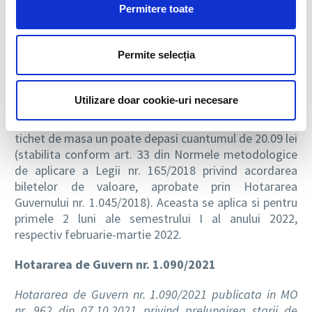
Permitere toate
Ordinul nr. 1.245/902/2021 publicat in MO nr. 956 din
06.10.2021 pentru stabilirea valorii sumei nominale
indexate a unui tichet de masa pentru semestrul II al
Permite selecția
anului 2021,
face urmatoarele precizari:
Comentariu:
Prin prezentul act normativ se
Utilizare doar cookie-uri necesare
stabileste, pentru semestrul II al anului 2021, incepand
cu luna octombrie 2021, valoarea nominala a unui
tichet de masa un poate depasi cuantumul de 20.09 lei
(stabilita conform art. 33 din Normele metodologice
de aplicare a Legii nr. 165/2018 privind acordarea
biletelor de valoare, aprobate prin Hotararea
Guvernului nr. 1.045/2018). Aceasta se aplica si pentru
primele 2 luni ale semestrului I al anului 2022,
respectiv februarie-martie 2022.
Hotararea de Guvern nr. 1.090/2021
Hotararea de Guvern nr. 1.090/2021 publicata in MO
nr. 962 din 07.10.2021 privind prelungirea starii de