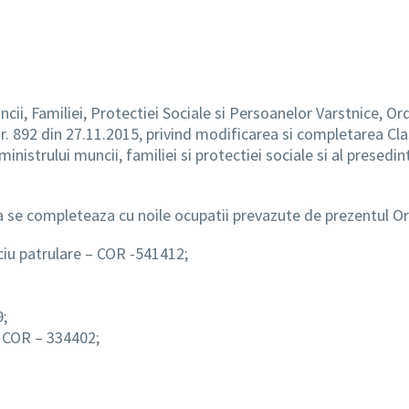
cii, Familiei, Protectiei Sociale si Persoanelor Varstnice, Ord
r. 892 din 27.11.2015, privind modificarea si completarea Clas
nistrului muncii, familiei si protectiei sociale si al presedint
a se completeaza cu noile ocupatii prevazute de prezentul Or
ciu patrulare – COR -541412;
9;
– COR – 334402;