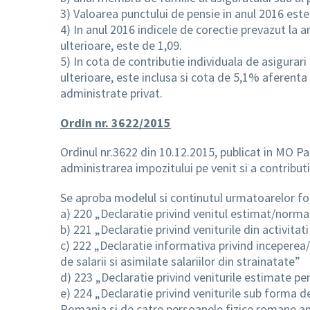
3) Valoarea punctului de pensie in anul 2016 este 
4) In anul 2016 indicele de corectie prevazut la a
ulterioare, este de 1,09.
5) In cota de contributie individuala de asigurari
ulterioare, este inclusa si cota de 5,1% aferenta
administrate privat.
Ordin nr. 3622/2015
Ordinul nr.3622 din 10.12.2015, publicat in MO Pa
administrarea impozitului pe venit si a contribut
Se aproba modelul si continutul urmatoarelor fo
a) 220 „Declaratie privind venitul estimat/norma
b) 221 „Declaratie privind veniturile din activit
c) 222 „Declaratie informativa privind inceperea/
de salarii si asimilate salariilor din strainatate”
d) 223 „Declaratie privind veniturile estimate pen
e) 224 „Declaratie privind veniturile sub forma de
Romania si de catre persoanele fizice romane ang