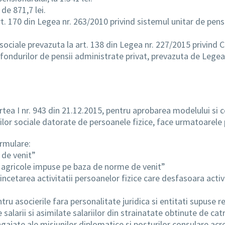
de 871,7 lei.
rt. 170 din Legea nr. 263/2010 privind sistemul unitar de pensi
 sociale prevazuta la art. 138 din Legea nr. 227/2015 privind C
 fondurilor de pensii administrate privat, prevazuta de Legea 
rtea I nr. 943 din 21.12.2015, pentru aprobarea modelului si c
iilor sociale datorate de persoanele fizice, face urmatoarele p
rmulare:
 de venit”
ati agricole impuse pe baza de norme de venit”
incetarea activitatii persoanelor fizice care desfasoara acti
tru asocierile fara personalitate juridica si entitati supuse 
 salarii si asimilate salariilor din strainatate obtinute de ca
ajate ale misiunilor diplomatice si posturilor consulare ac