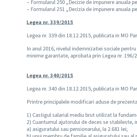
– Formularul 250 „Decizie de impunere anuala pen
– Formularul 251 „Decizia de impunere anuala pent
Legea nr. 339/2015
Legea nr. 339 din 18.12.2015, publicata in MO Par
In anul 2016, nivelul indemnizatiei sociale pentr
minime garantate, aprobata prin Legea nr. 196/20
Legea nr. 340/2015
Legea nr. 340 din 18.12.2015, publicata in MO Part
Printre principalele modificari aduse de prezen
1) Castigul salarial mediu brut utilizat la fundam
2) Cuantumul ajutorului de deces se stabileste, in c
a) asiguratului sau pensionarului, la 2.681 lei;
b) unui membru de familie al asiguratului sau al pe