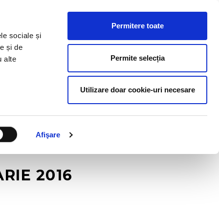
ESURSE HR
BLOG
CONTACT
RO
Permitere toate
le sociale și
e și de
Permite selecția
u alte
Utilizare doar cookie-uri necesare
Afişare
RIE 2016