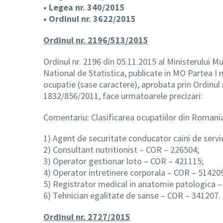
• Legea nr. 340/2015
• Ordinul nr. 3622/2015
Ordinul nr. 2196/513/2015
Ordinul nr. 2196 din 05.11.2015 al Ministerului Mun
National de Statistica, publicate in MO Partea I n
ocupatie (sase caractere), aprobata prin Ordinul mi
1832/856/2011, face urmatoarele precizari:
Comentariu: Clasificarea ocupatiilor din Romani
1) Agent de securitate conducator caini de servi
2) Consultant nutritionist – COR – 226504;
3) Operator gestionar loto – COR – 421115;
4) Operator intretinere corporala – COR – 51420
5) Registrator medical in anatomie patologica 
6) Tehnician egalitate de sanse – COR – 341207.
Ordinul nr. 2727/2015