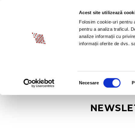
Acest site utilizează cook
DESPRE BIA
PROM
Folosim cookie-uri pentru a 
pentru a analiza traficul. 
analize informații cu privir
informații oferite de dvs. sa
Selecția
Necesare
P
consimțământului
NEWSLET