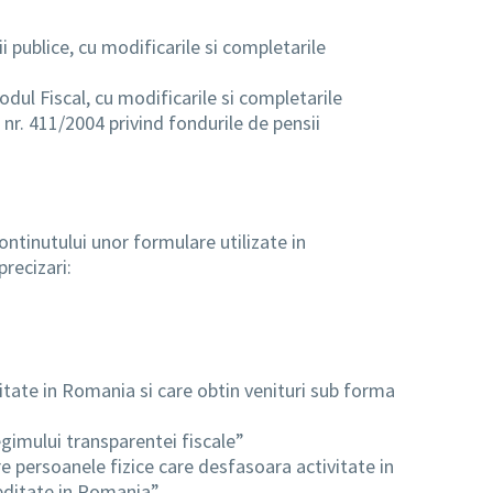
i publice, cu modificarile si completarile
odul Fiscal, cu modificarile si completarile
nr. 411/2004 privind fondurile de pensii
ontinutului unor formulare utilizate in
recizari:
vitate in Romania si care obtin venituri sub forma
regimului transparentei fiscale”
tre persoanele fizice care desfasoara activitate in
reditate in Romania”