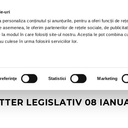
ie-uri
OTII HR
SERVICII
JOBURI
REFERINTE
R
personaliza conținutul și anunțurile, pentru a oferi funcții de rețe
De asemenea, le oferim partenerilor de rețele sociale, de publicitat
e la modul în care folosiți site-ul nostru. Aceștia le pot combina c
u culese în urma folosirii serviciilor lor.
referinţe
Statistici
Marketing
TER LEGISLATIV 08 IANUA