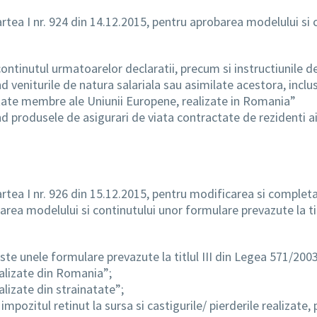
artea I nr. 924 din 14.12.2015, pentru aprobarea modelului si 
ntinutul urmatoarelor declaratii, precum si instructiunile d
d veniturile de natura salariala sau asimilate acestora, inclus
state membre ale Uniunii Europene, realizate in Romania”
ind produsele de asigurari de viata contractate de rezidenti 
artea I nr. 926 din 15.12.2015, pentru modificarea si complet
rea modelului si continutului unor formulare prevazute la tit
te unele formulare prevazute la titlul III din Legea 571/2003
ealizate din Romania”;
alizate din strainatate”;
pozitul retinut la sursa si castigurile/ pierderile realizate, 