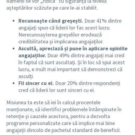
oamenii se vor „ridica” cu siguranță la nivelul
așteptărilor scăzute pe care le-ai stabilit.
Recunoaște când greșești.
Doar 41% dintre
angajați spun că liderii lor fac acest lucru.
Nerecunoașterea greșelilor erodează
credibilitatea și implicarea angajaților.
Ascultă, apreciază și pune în aplicare opiniile
angajaților.
Doar 49% dintre angajați mai cred
în faptul că sunt ascultați. Și în loc să spui acest
lucru, e mult mai important să demonstrezi că
asculți.
Fii sincer cu ei.
Doar 20% dintre respondenți
cred că liderii lor sunt sinceri cu ei.
Misiunea ta este să iei în calcul procentele
menționate, să identifici problemele întâmpinate în
retenție și cauzele acestora, pentru a dezvolta
programe personalizate care să implice mai bine
angajații dincolo de pachetul standard de beneficii.