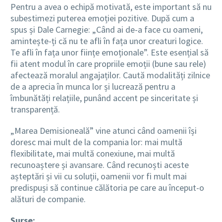
Pentru a avea o echipă motivată, este important să nu
subestimezi puterea emoției pozitive. După cum a
spus și Dale Carnegie: „Când ai de-a face cu oameni,
amintește-ți că nu te afli în fața unor creaturi logice.
Te afli în fața unor ființe emoționale”. Este esențial să
fii atent modul în care propriile emoții (bune sau rele)
afectează moralul angajaților. Caută modalități zilnice
de a aprecia în munca lor și lucrează pentru a
îmbunătăți relațiile, punând accent pe sinceritate și
transparență.
„Marea Demisioneală” vine atunci când oamenii își
doresc mai mult de la compania lor: mai multă
flexibilitate, mai multă conexiune, mai multă
recunoaștere și avansare. Când recunoști aceste
așteptări și vii cu soluții, oamenii vor fi mult mai
predispuși să continue călătoria pe care au început-o
alături de companie.
Surse: