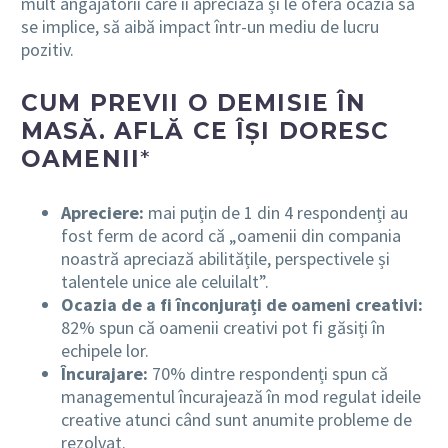
mult angajatorii care îi apreciază și le oferă ocazia să
se implice, să aibă impact într-un mediu de lucru
pozitiv.
CUM PREVII O DEMISIE ÎN
MASĂ. AFLĂ CE ÎȘI DORESC
OAMENII
*
Apreciere:
mai puțin de 1 din 4 respondenți au
fost ferm de acord că „oamenii din compania
noastră apreciază abilitățile, perspectivele și
talentele unice ale celuilalt”.
Ocazia de a fi înconjurați de oameni creativi:
82% spun că oamenii creativi pot fi găsiți în
echipele lor.
Încurajare:
70% dintre respondenți spun că
managementul încurajează în mod regulat ideile
creative atunci când sunt anumite probleme de
rezolvat.