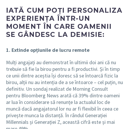
IATĂ CUM POȚI PERSONALIZA
EXPERIENȚA ÎNTR-UN
MOMENT ÎN CARE OAMENII
SE GÂNDESC LA DEMISIE:
1. Extinde opțiunile de lucru remote
Mulți angajați au demonstrat în ultimii doi ani că nu
trebuie să fie la birou pentru a fi productivi. Și în timp
ce unii dintre aceștia își doresc să se întoarcă fizic la
birou, alții nu au intenția de a se întoarce – cel puțin, nu
definitiv. Un sondaj realizat de Morning Consult
pentru Bloomberg News arată că 39% dintre oameni
ar lua în considerare să renunțe la actualul loc de
muncă dacă angajatorul lor nu ar fi flexibil în ceea ce
privește munca la distanță. În rândul Generației
Millennials și Generației Z, această cifră este și mai
mare 49%.