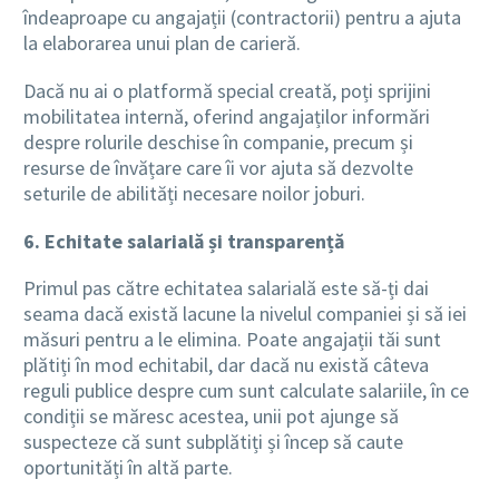
îndeaproape cu angajații (contractorii) pentru a ajuta
la elaborarea unui plan de carieră.
Dacă nu ai o platformă special creată, poți sprijini
mobilitatea internă, oferind angajaților informări
despre rolurile deschise în companie, precum și
resurse de învățare care îi vor ajuta să dezvolte
seturile de abilități necesare noilor joburi.
6. Echitate salarială și transparență
Primul pas către echitatea salarială este să-ți dai
seama dacă există lacune la nivelul companiei și să iei
măsuri pentru a le elimina. Poate angajații tăi sunt
plătiți în mod echitabil, dar dacă nu există câteva
reguli publice despre cum sunt calculate salariile, în ce
condiții se măresc acestea, unii pot ajunge să
suspecteze că sunt subplătiți și încep să caute
oportunități în altă parte.