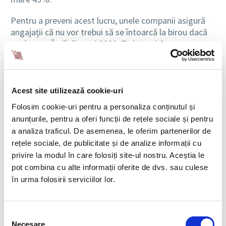
Pentru a preveni acest lucru, unele companii asigură
angajații că nu vor trebui să se întoarcă la birou dacă
nu doresc. Încă din mai 2020, Twitter și Square au
anunțat că angajații vor avea opțiunea de a lucra de
acasă pentru totdeauna. De atunci, multe alte
companii au urmat exemplul, mergând până la 100%
remote sau trecând la un model hibrid.
Acest site utilizează cookie-uri
Folosim cookie-uri pentru a personaliza conținutul și
Dacă nu ai făcut încă un anunț cu privire la modul în
anunțurile, pentru a oferi funcții de rețele sociale și pentru
care se va lucra după pandemie, așteptarea ar putea fi
a analiza traficul. De asemenea, le oferim partenerilor de
riscantă. Angajații pot interpreta că se va renunța la
rețele sociale, de publicitate și de analize informații cu
munca remote și vor fi nevoiți să revină la birou
privire la modul în care folosiți site-ul nostru. Aceștia le
(pentru că e greu ca echipele să se coordoneze, pentru
pot combina cu alte informații oferite de dvs. sau culese
că este afectată cultura organizațională) și, în mod
în urma folosirii serviciilor lor.
preventiv, vor începe să caute joburi care să le ofere
ocazia de a lucra în stilul pe care și-l doresc.
Așadar este momentul să oferi colegilor o perspectivă
Selecția
Necesare