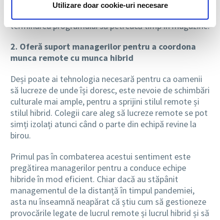
precomande mâncare pentru a o duce acasă familiei,
Utilizare doar cookie-uri necesare
astfel încât aceștia să nu fie nevoiți ca după
terminarea programului să petreacă timp în magazine.
2. Oferă suport managerilor pentru a coordona
munca remote cu munca hibrid
Deși poate ai tehnologia necesară pentru ca oamenii
să lucreze de unde își doresc, este nevoie de schimbări
culturale mai ample, pentru a sprijini stilul remote și
stilul hibrid. Colegii care aleg să lucreze remote se pot
simți izolați atunci când o parte din echipă revine la
birou.
Primul pas în combaterea acestui sentiment este
pregătirea managerilor pentru a conduce echipe
hibride în mod eficient. Chiar dacă au stăpânit
managementul de la distanță în timpul pandemiei,
asta nu înseamnă neapărat că știu cum să gestioneze
provocările legate de lucrul remote și lucrul hibrid și să