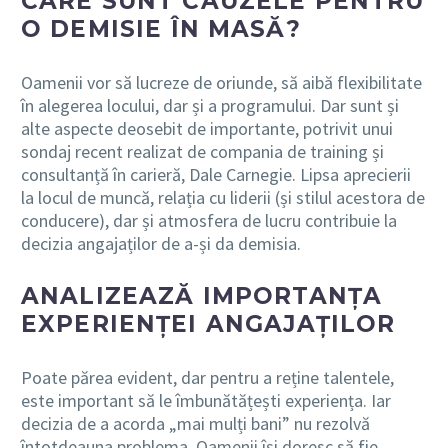
CARE SUNT CAUZELE PENTRU
O DEMISIE ÎN MASĂ?
Oamenii vor să lucreze de oriunde, să aibă flexibilitate
în alegerea locului, dar și a programului. Dar sunt și
alte aspecte deosebit de importante, potrivit unui
sondaj recent realizat de compania de training și
consultanță în carieră, Dale Carnegie. Lipsa aprecierii
la locul de muncă, relația cu liderii (și stilul acestora de
conducere), dar și atmosfera de lucru contribuie la
decizia angajaților de a-și da demisia.
ANALIZEAZĂ IMPORTANȚA
EXPERIENȚEI ANGAJAȚILOR
Poate părea evident, dar pentru a reține talentele,
este important să le îmbunătățești experiența. Iar
decizia de a acorda „mai mulți bani” nu rezolvă
întotdeauna problema. Oamenii își doresc să fie