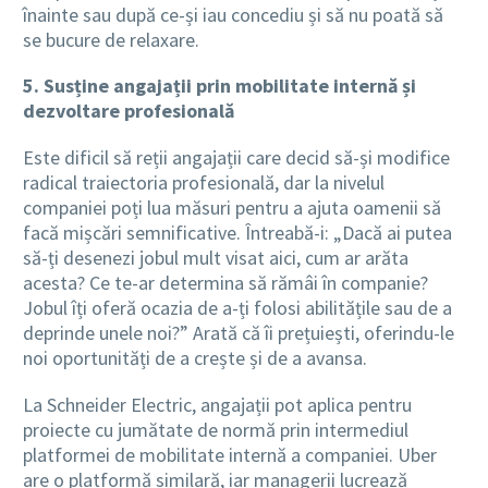
înainte sau după ce-și iau concediu și să nu poată să
se bucure de relaxare.
5. Susține angajații prin mobilitate internă și
dezvoltare profesională
Este dificil să reții angajații care decid să-și modifice
radical traiectoria profesională, dar la nivelul
companiei poți lua măsuri pentru a ajuta oamenii să
facă mișcări semnificative. Întreabă-i: „Dacă ai putea
să-ți desenezi jobul mult visat aici, cum ar arăta
acesta? Ce te-ar determina să rămâi în companie?
Jobul îți oferă ocazia de a-ți folosi abilitățile sau de a
deprinde unele noi?” Arată că îi prețuiești, oferindu-le
noi oportunități de a crește și de a avansa.
La Schneider Electric, angajații pot aplica pentru
proiecte cu jumătate de normă prin intermediul
platformei de mobilitate internă a companiei. Uber
are o platformă similară, iar managerii lucrează