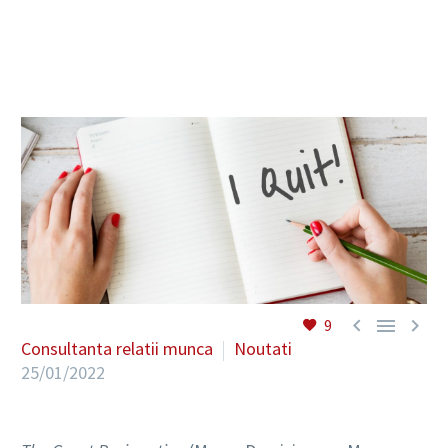
RO



9
Consultanta relatii munca
Noutati
25/01/2022