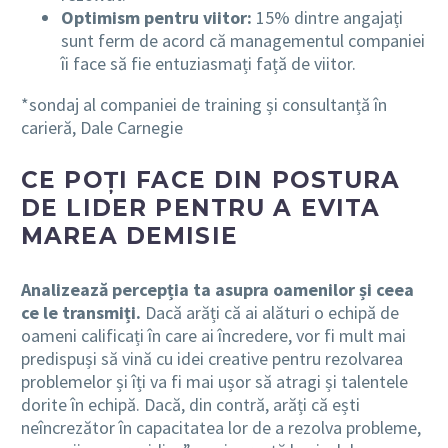
Optimism pentru viitor:
15% dintre angajați
sunt ferm de acord că managementul companiei
îi face să fie entuziasmați față de viitor.
*sondaj al companiei de training și consultanță în
carieră, Dale Carnegie
CE POȚI FACE DIN POSTURA
DE LIDER PENTRU A EVITA
MAREA DEMISIE
Analizează percepția ta asupra oamenilor și ceea
ce le transmiți.
Dacă arăți că ai alături o echipă de
oameni calificați în care ai încredere, vor fi mult mai
predispuși să vină cu idei creative pentru rezolvarea
problemelor și îți va fi mai ușor să atragi și talentele
dorite în echipă. Dacă, din contră, arăți că ești
neîncrezător în capacitatea lor de a rezolva probleme,