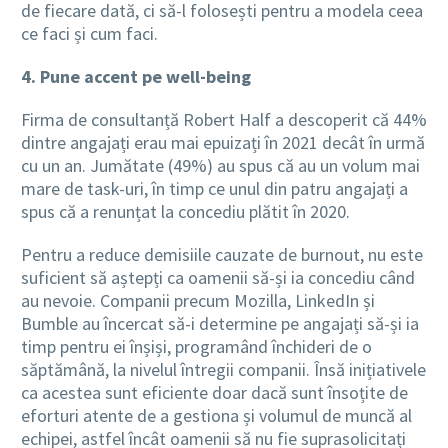
de fiecare dată, ci să-l folosești pentru a modela ceea
ce faci și cum faci.
4. Pune accent pe well-being
Firma de consultanță Robert Half a descoperit că 44%
dintre angajați erau mai epuizați în 2021 decât în ​​urmă
cu un an. Jumătate (49%) au spus că au un volum mai
mare de task-uri, în timp ce unul din patru angajați a
spus că a renunțat la concediu plătit în 2020.
Pentru a reduce demisiile cauzate de burnout, nu este
suficient să aștepți ca oamenii să-și ia concediu când
au nevoie. Companii precum Mozilla, LinkedIn și
Bumble au încercat să-i determine pe angajați să-și ia
timp pentru ei înșiși, programând închideri de o
săptămână, la nivelul întregii companii. Însă inițiativele
ca acestea sunt eficiente doar dacă sunt însoțite de
eforturi atente de a gestiona și volumul de muncă al
echipei, astfel încât oamenii să nu fie suprasolicitați