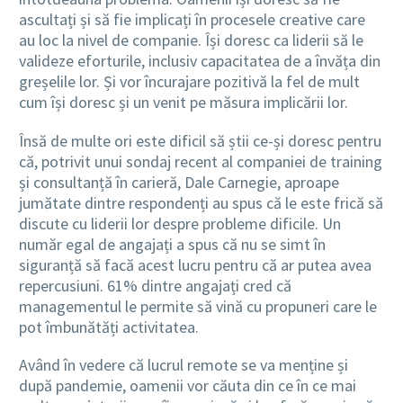
ascultați și să fie implicați în procesele creative care
au loc la nivel de companie. Își doresc ca liderii să le
valideze eforturile, inclusiv capacitatea de a învăța din
greșelile lor. Și vor încurajare pozitivă la fel de mult
cum își doresc și un venit pe măsura implicării lor.
Însă de multe ori este dificil să știi ce-și doresc pentru
că, potrivit unui sondaj recent al companiei de training
și consultanță în carieră, Dale Carnegie, aproape
jumătate dintre respondenți au spus că le este frică să
discute cu liderii lor despre probleme dificile. Un
număr egal de angajați a spus că nu se simt în
siguranță să facă acest lucru pentru că ar putea avea
repercusiuni. 61% dintre angajați cred că
managementul le permite să vină cu propuneri care le
pot îmbunătăți activitatea.
Având în vedere că lucrul remote se va menține și
după pandemie, oamenii vor căuta din ce în ce mai