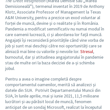
The Great Resignation
(Marea Demisie sau „Marea
Demisioneală”), termenul inventat în 2019 de Anthony
Klotz, Associate Professor of Management la Texas
A&M University, pentru a prezice un exod voluntar al
forței de muncă, devine și o realitate și în România.
Pandemia a modificat semnificativ nu numai modul în
care oamenii lucrează, ci și abordarea lor față muncă.
Angajații își reconsideră prioritățile când vine vorba de
job și sunt mai deschiși către noi oportunități care se
aliniază mai bine cu valorile și nevoile lor.
Stresul
,
burnoutul, dar și atitudinea angajatorului în pandemie
stau de multe ori la baza deciziei de a-și schimba
jobul.
Pentru a avea o imagine completă despre
comportamentul oamenilor, merită să analizezi și
datele din SUA. Potrivit Departamentului Muncii din
SUA, în lunile aprilie, mai și iunie 2021, 11,5 milioane
lucrători și-au părăsit locul de muncă, fenomen
anticipat de un sondaj Microsoft, realizat la începutul