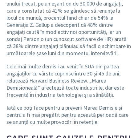
anului trecut, pe un eșantion de 30.000 de angajați,
care a constatat că 41% se gândesc să renunțe la
locul de muncă, procentul fiind chiar de 54% la
Generația Z. Gallup a descoperit că 48% dintre
angajați caută în mod activ noi oportunități, iar un
sondaj Personio (un cunoscut software de HR) arată
că 38% dintre angajați plănuiau să facă o schimbare în
următoarele șase luni din momentul intervievării.
Cele mai multe demisii au venit în SUA din partea
angajaților cu vârste cuprinse între 30 și 45 de ani,
relatează Harvard Business Review. „Marea
Demisioneală” afectează toate industriile, dar este
frecventă în industria tehnologiei și a sănătății.
Iată ce poți face pentru a preveni Marea Demisie și
pentru a fi mai pregătit pentru această perioadă care
se anunță cu multe provocări în retenție.