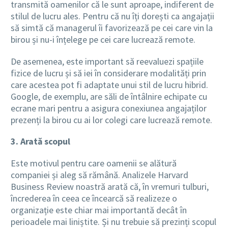
transmită oamenilor că le sunt aproape, indiferent de
stilul de lucru ales. Pentru că nu îți dorești ca angajații
să simtă că managerul îi favorizează pe cei care vin la
birou și nu-i înțelege pe cei care lucrează remote.
De asemenea, este important să reevaluezi spațiile
fizice de lucru și să iei în considerare modalități prin
care acestea pot fi adaptate unui stil de lucru hibrid.
Google, de exemplu, are săli de întâlnire echipate cu
ecrane mari pentru a asigura conexiunea angajaților
prezenți la birou cu ai lor colegi care lucrează remote.
3. Arată scopul
Este motivul pentru care oamenii se alătură
companiei și aleg să rămână. Analizele Harvard
Business Review noastră arată că, în vremuri tulburi,
încrederea în ceea ce încearcă să realizeze o
organizație este chiar mai importantă decât în
perioadele mai liniștite. Și nu trebuie să prezinți scopul