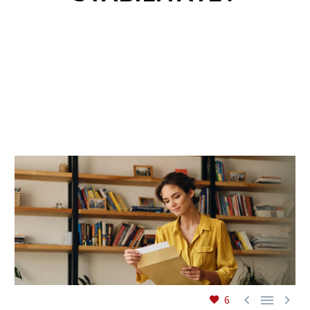
RO



6