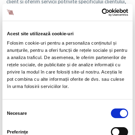
client si oferim servicii potrivite specificului clientului,
astfel incat personalul angajat sa se integreze perfect
in companie.
ACCES LA O BAZA EXTINSA DE
Acest site utilizează cookie-uri
CANDIDATI CALIFICATI
Folosim cookie-uri pentru a personaliza conținutul și
anunțurile, pentru a oferi funcții de rețele sociale și pentru
Printr-un proces eficient de recrutare, clientii
a analiza traficul. De asemenea, le oferim partenerilor de
beneficiaza de candidati bine pregatiti si compatibili
rețele sociale, de publicitate și de analize informații cu
cu cultura organizationala si, mai mult, incercam sa
privire la modul în care folosiți site-ul nostru. Aceștia le
reducem timpul de integrare a noilor angajati,
pot combina cu alte informații oferite de dvs. sau culese
asigurand continuitate in activitate.ff
în urma folosirii serviciilor lor.
CUM V-ATI ADAPTAT LA
MODIFICARILE LEGISLATIVE
Selecția
Necesare
DIN ULTIMII ANI IN
consimțământului
DOMENIUL MUNCII
TEMPORARE SI CUM AU FOST
Preferinţe