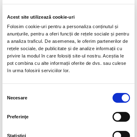
CARE SUNT CELE MAI
Acest site utilizează cookie-uri
FRECVENTE
Folosim cookie-uri pentru a personaliza conținutul și
NECONFORMITATI
anunțurile, pentru a oferi funcții de rețele sociale și pentru
IDENTIFICATE IN
a analiza traficul. De asemenea, le oferim partenerilor de
CONTRACTELE DE MUNCA SI
rețele sociale, de publicitate și de analize informații cu
IN REGULAMENTELE INTERNE
privire la modul în care folosiți site-ul nostru. Aceștia le
pot combina cu alte informații oferite de dvs. sau culese
în urma folosirii serviciilor lor.
Legislatia impune un draft de contract individual de
munca pe care toti angajatorii trebuie sa-l foloseasca
in derularea raporturilor de munca. Ca atare,
Selecția
neconformitatile pe care le-am observat de-a lungul
Necesare
consimțământului
anilor vizeaza situatiile in care angajatorii doresc sa
insereze in contract si alte clauze, in afara celor deja
prevazute. Totodata, in urma proceselor de audit
Preferinţe
derulate pentru partenerii de business BIA HCS, am
observat si situatii in care raportarile in Reges Online
nu corespund cu documentatia existenta la dosarul de
Statistici